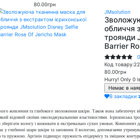
80.00грн
JMsolution
Зволожую
обличчя з
троянди J
Barrier R
0
Код товару:
22
80.00грн
Hurry!
Only 0 l
В закладки
ного живлення та глибокого зволоження шкіри. Також вона забезпечує ві
 який відомий своїми омолоджувальними властивостями. Ієрихонська тро
ті зберігати вологу і виживати в екстремально сухих умовах. Компонент 
є у глибинні шари шкіри та заповнює її вологою, допомагаючи утримувати
 та пружною. Аргінін підвищує пружність епідермісу та зміцнює контури