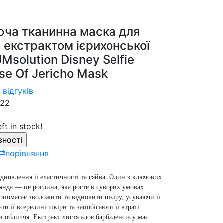
ча тканинна маска для
 екстрактом ієрихонської
Msolution Disney Selfie
ose Of Jericho Mask
 відгуків
22
eft in stock!
порівняння
дновлення її еластичності та сяйва. Один з ключових
янда — це рослина, яка росте в суворих умовах
допомагає зволожити та відновити шкіру, усуваючи її
 її всередині шкіри та запобігаючи її втраті.
 обличчя. Екстракт листя алое барбаденсису має