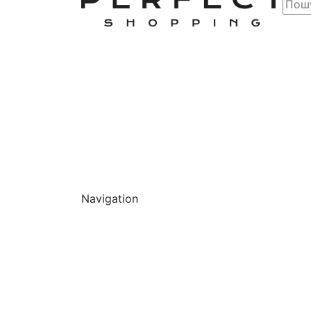
Navigation
Обличчя
Очищ
Г
О