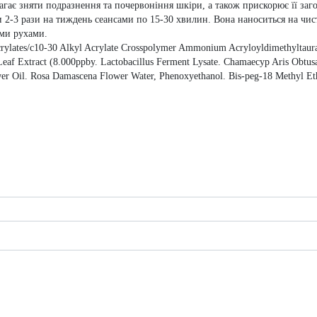
агає зняти подразнення та почервоніння шкіри, а також прискорює її заг
2-3 рази на тиждень сеансами по 15-30 хвилин. Вона наноситься на чист
ми рухами.
Acrylates/c10-30 Alkyl Acrylate Crosspolymer Ammonium Acryloyldimethyltaur
eaf Extract (8.000ppby. Lactobacillus Ferment Lysate. Chamaecyp Aris Obtusa
r Oil. Rosa Damascena Flower Water, Phenoxyethanol. Bis-peg-18 Methyl Ethe