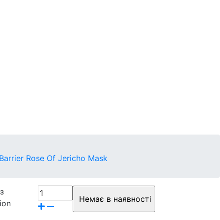
Контакти
Бренди
arrier Rose Of Jericho Mask
з
ion