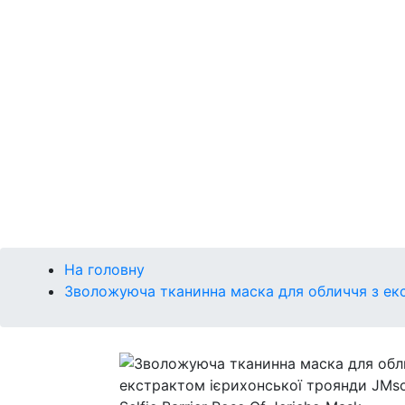
Р
Сонце
Губи
Макіяж
Кушон
Брова
Очі
Губи
Обличчя
На головну
Зволожуюча тканинна маска для обличчя з екстр