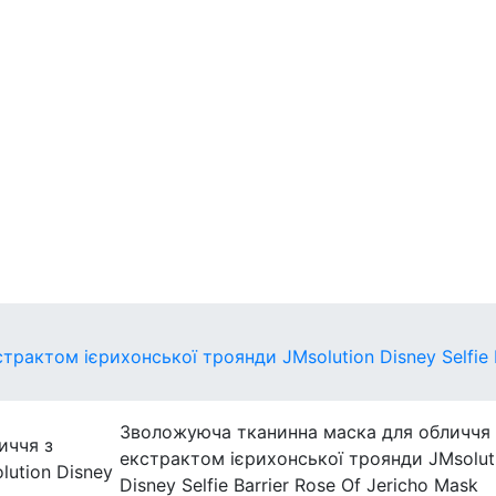
егулярні
захист
Міні-версії
актом ієрихонської троянди JMsolution Disney Selfie B
Зволожуюча тканинна маска для обличчя 
екстрактом ієрихонської троянди JMsolut
Disney Selfie Barrier Rose Of Jericho Mask