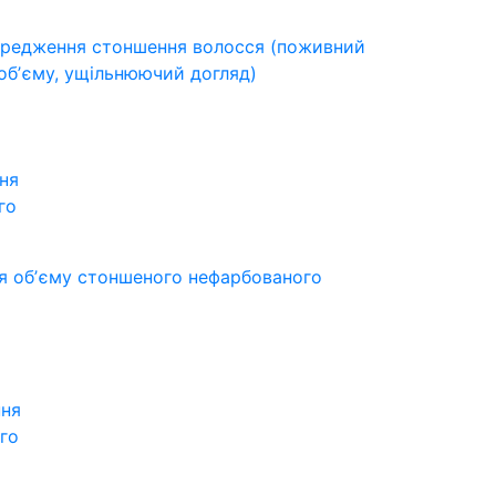
передження стоншення волосся (поживний
обʼєму, ущільнюючий догляд)
ня
го
ля обʼєму стоншеного нефарбованого
ння
го