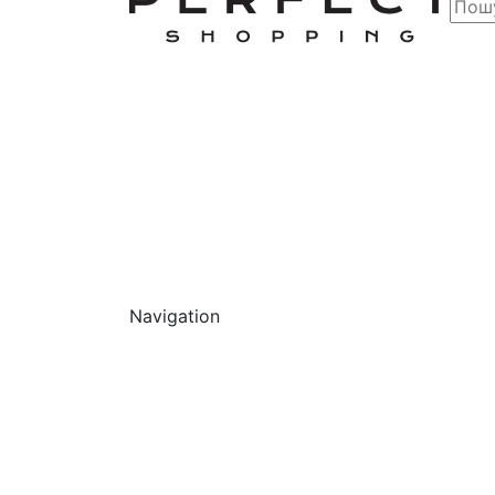
Navigation
Обличчя
Очищ
Г
О