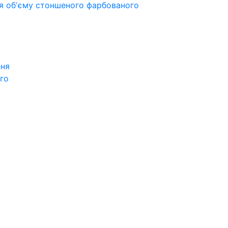
ля обʼєму стоншеного фарбованого
ння
го