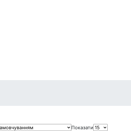
егулярні
захист
Міні-версії
Показати