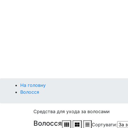
Р
Сонце
Губи
Макіяж
Кушон
Брова
Очі
Губи
Обличчя
На головну
Волосся
Средства для ухода за волосами
Волосся
Сортувати: