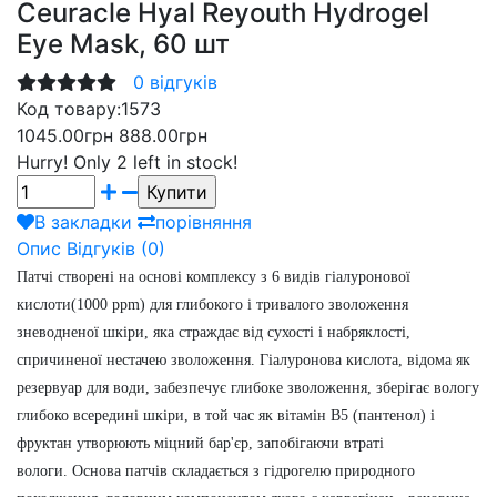
Ceuracle Hyal Reyouth Hydrogel
Eye Mask, 60 шт
0 відгуків
Код товару:
1573
1045.00грн
888.00грн
Hurry!
Only 2 left in stock!
В закладки
порівняння
Опис
Відгуків (0)
Патчі створені на основі комплексу з 6 видів гіалуронової
кислоти(1000 ppm) для глибокого і тривалого зволоження
зневодненої шкіри, яка страждає від сухості і набряклості,
спричиненої нестачею зволоження. Гіалуронова кислота, відома як
резервуар для води, забезпечує глибоке зволоження, зберігає вологу
глибоко всередині шкіри, в той час як вітамін B5 (пантенол) і
фруктан утворюють міцний бар'єр, запобігаючи втраті
вологи.
Основа патчів складається з гідрогелю природного