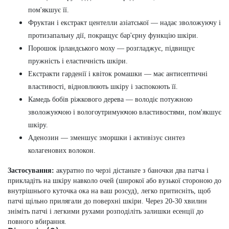
пом'якшує її.
Фруктан і екстракт центелли азіатської
— надає зволожуючу і
протизапальну дії, покращує бар'єрну функцію шкіри.
Порошок ірландського моху
— розгладжує, підвищує
пружність і еластичність шкіри.
Екстракти гарденії і квіток ромашки
— має антисептичні
властивості, відновлюють шкіру і заспокоють її.
Камедь бобів ріжкового дерева
— володіє потужною
зволожуючою і вологоутримуючою властивостями, пом'якшує
шкіру.
Аденозин
— зменшує зморшки і активізує синтез
колагенових волокон.
Застосування
:
акуратно по черзі дістаньте з баночки два патча і
прикладіть на шкіру навколо очей (широкої або вузької стороною до
внутрішнього куточка ока на ваш розсуд), легко притисніть, щоб
патчі щільно прилягали до поверхні шкіри.
Через 20-30 хвилин
зніміть патчі і легкими рухами розподіліть залишки есенції до
повного вбирання.