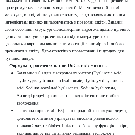
походження, головним компонентом якого є каррагінан - речовина,
що отримується з червоних водоростей. Маючи великий розмір
молекули, він відмінно утримує вологу, не дозволяючи активним
інгредієнтам швидко випаровуватись з поверхні шкіри. Завдяки
своїй особливій структурі біополімерний гідрогель щільно прилягає
до шкіри і поступово розчиняється від температури тіла,
дозволяючи корисним компонентам есенції рівномірно і глибоко
проникати в шкіру. Дерматологічно протестовані і підходять для
чутливої ​​шкіри.
Формула гідрогелевих патчів Dr.Ceuracle містить:
Комплекс з 6 видів гіалуронових кислот (Hyaluronic Acid,
Hydroxypropyltrimonium hyaluronate, Hydrolyzed hyaluronic
acid, Sodium acetylated hyaluronate, Sodium hyaluronate,
Ascorbyl propyl hyaluronate)
— надає інтенсивне глибоке
зволоження.
Пантенол (провітамін B5)
— природний зволожувач дерми,
допомагає клітинам утримувати високий рівень вологи
тривалий час, стабілізує і підсилює бар'єрну функцію шкіри,
захищає шкіру від дії вільних радикалів, заспокоює і