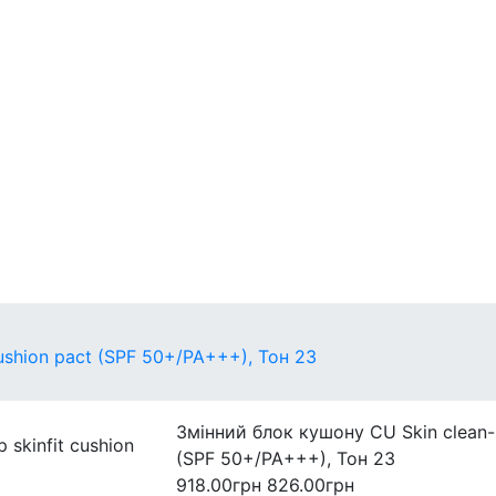
егулярні
захист
Міні-версії
ushion pact (SPF 50+/PA+++), Тон 23
Змінний блок кушону CU Skin clean-u
(SPF 50+/PA+++), Тон 23
918.00грн
826.00грн