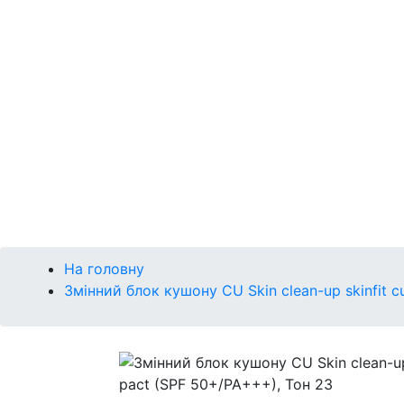
Р
Сонце
Губи
Макіяж
Кушон
Брова
Очі
Губи
Обличчя
На головну
Змінний блок кушону CU Skin clean-up skinfit c