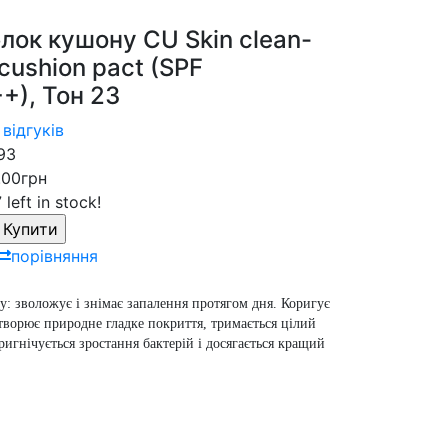
лок кушону CU Skin clean-
 cushion pact (SPF
+), Тон 23
 відгуків
93
.00грн
 left in stock!
порівняння
у: зволожує і знімає запалення протягом дня. Коригує
творює природне гладке покриття, тримається цілий
ригнічується зростання бактерій і досягається кращий