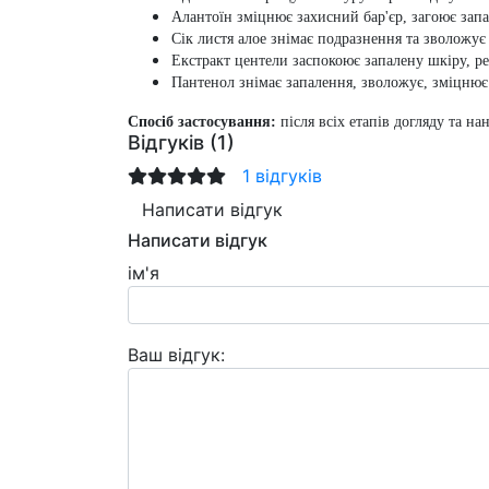
Алантоїн
зміцнює захисний бар'єр, загоює зап
Сік листя алое
знімає подразнення та зволожує
Екстракт центели
заспокоює запалену шкіру, р
Пантенол
знімає запалення, зволожує, зміцнює 
Спосіб застосування:
після всіх етапів догляду та 
Відгуків (1)
1 відгуків
Написати відгук
Написати відгук
ім'я
Ваш відгук: