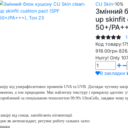
CU Skin
-10%
Змінний б
up skinfit
50+/PA++
1
Код товару:
17
918.00грн
826
Hurry!
Only 107
В закладки
шкіру від ультрафіолетових променів UVA та UVB. Доглядає чутливу шкір
ложеною, а тон природним.
Має найлегшу текстуру і прекрасну адгезію: у
озроблений за спеціальною технологією 99.9% UltraCells, завдяки чому п
кіру від сонця, запобігають пігментації.
ацює як антиоксидант, регулює роботу сальних залоз
моршки