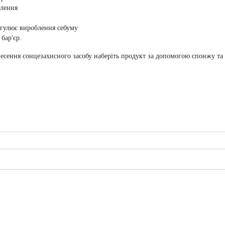
алення
егулює вироблення себуму
бар'єр.
нанесення сонцезахисного засобу наберіть продукт за допомогою спонжу т