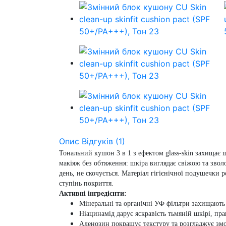
Опис
Відгуків (1)
Тональний кушон 3 в 1 з ефектом glass-skin захищає 
макіяж без обтяження: шкіра виглядає свіжою та зво
день, не скочується.
Матеріал гігієнічної подушечки р
ступінь покриття.
Активні інгредієнти:
Мінеральні та органічні УФ фільтри
захищають ш
Ніацинамід
дарує яскравість тьмяній шкірі, пр
Аденозин
покращує текстуру та розгладжує з