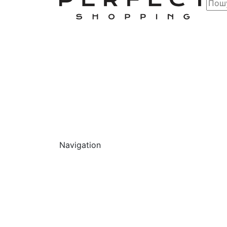
Navigation
Обличчя
Очищ
Г
О