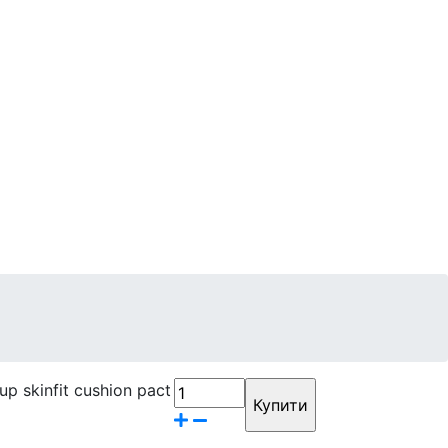
Контакти
Бренди
p skinfit cushion pact