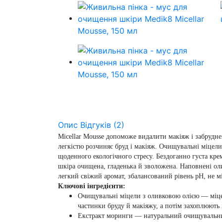
Опис
Відгуків (2)
Micellar Mousse допоможе видалити макіяж і забруднен
легкістю розчиняє бруд і макіяж. Очищувальні міцел
щоденного екологічного стресу. Бездоганно густа крем
шкіра очищена, гладенька й зволожена. Наповнені оли
легкий свіжий аромат, збалансований рівень рН, не мі
Ключові інгредієнти:
Очищувальні міцели з оливковою олією — міцел
частинки бруду й макіяжу, а потім захоплюють 
Екстракт моринги — натуральний очищувальний