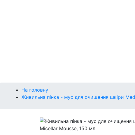
Р
Сонце
Губи
Макіяж
Кушон
Брова
Очі
Губи
Обличчя
На головну
Живильна пінка - мус для очищення шкіри Medi