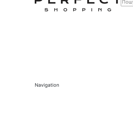
Navigation
Обличчя
Очищ
Г
О