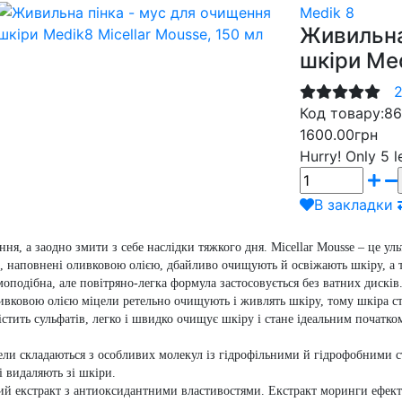
Medik 8
Живильна
шкіри Med
2
Код товару:
86
1600.00грн
Hurry!
Only 5 l
В закладки
ня, а заодно змити з себе наслідки тяжкого дня. Micellar Mousse – це у
и, наповнені оливковою олією, дбайливо очищують й освіжають шкіру, а 
оподібна, але повітряно-легка формула застосовується без ватних дисків.
вковою олією міцели ретельно очищують і живлять шкіру, тому шкіра ста
стить сульфатів, легко і швидко очищує шкіру і стане ідеальним початком
и складаються з особливих молекул із гідрофільними й гідрофобними ст
і видаляють зі шкіри.
 екстракт з антиоксидантними властивостями. Екстракт моринги ефект