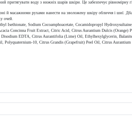
й притягувати воду з нижніх шарів шкіри. Це забезпечує рівномірну гі
олоні й масажними рухами нанести на зволожену шкіру обличчя і шиї. 
у очей.
hyl Isethionate, Sodium Cocoamphoacetate, Cocamidopropyl Hydroxysultaine,
 Acacia Concinna Fruit Extract, Citric Acid, Citrus Aurantium Dulcis (Orange)
, Disodium EDTA, Citrus Aurantifolia (Lime) Oil, Ethylhexylglycerin, Balanit
il, Polyquaternium-10, Citrus Grandis (Grapefruit) Peel Oil, Citrus Aurantiu