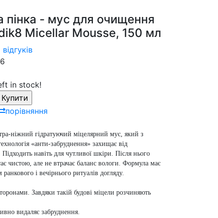
 пінка - мус для очищення
ik8 Micellar Mousse, 150 мл
 відгуків
6
eft in stock!
порівняння
льтра-ніжний гідратуючий міцелярний мус, який з
технологія «анти-забруднення» захищає від
 Підходить навіть для чутливої шкіри. Після нього
є чистою, але не втрачає баланс вологи. Формула має
 ранкового і вечірнього ритуалів догляду.
оронами. Завдяки такій будові міцели розчиняють
ивно видаляє забруднення.