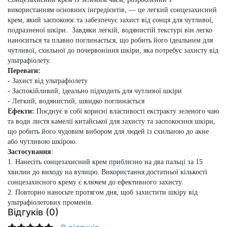
використанням основних інгредієнтів, — це легкий сонцезахисний
крем, який заспокоює та забезпечує захист від сонця для чутливої,
подразненої шкіри. Завдяки легкій, водянистій текстурі він легко
наноситься та плавно поглинається, що робить його ідеальним для
чутливої, схильної до почервоніння шкіри, яка потребує захисту від
ультрафіолету.
Переваги:
- Захист від ультрафіолету
- Заспокійливий, ідеально підходить для чутливої шкіри
- Легкий, водянистий, швидко поглинається
Ефекти:
Поєднує в собі корисні властивості екстракту зеленого чаю
та води листя камелії китайської для захисту та заспокоєння шкіри,
що робить його чудовим вибором для людей із схильною до акне
або чутливою шкірою.
Застосування
:
1. Нанесіть сонцезахисний крем приблизно на два пальці за 15
хвилин до виходу на вулицю. Використання достатньої кількості
сонцезахисного крему є ключем до ефективного захисту.
2. Повторно наносьте протягом дня, щоб захистити шкіру від
ультрафіолетових променів.
Відгуків (0)