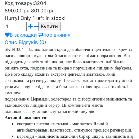
Код товару:
3204
890.00грн
801.00грн
Hurry!
Only 1 left in stock!
В закладки
порівняння
Опис
Відгуків (0)
SKIN1004 - Заспокійливий крем для обличчя з центеллою
- крем із
насиченою формулою, який заспокоює та знімає подразнення. Він
підходить для всіх типів шкіри, але його властивості найбільше
оцінять суха, подразнена та шкіра з порушеним ліпідним бар'єром.
До його складу входить
екстракт центелли азіатської
, який
заспокоює та регенерує шкіру.
Трегалоза
має антиоксидантну дію й
утримує воду в епідермісі, а
бета-глюкан
підвищує еластичність і
зменшує
подразнення.
Цераміди
,
холестерол
та
фітосфінгозин
зміцнюють та
відновлюють ліпідний бар'єр. Ці компоненти мають
відновлювальну, живильну та заспокійливу дію.
Активні компоненти:
екстракт центели азіатської
- має заспокійливі й
антибактеріальні властивості, стимулює процеси регенерації,
цераміди
- зміцнюють захисний бар'єр шкіри, захищають від