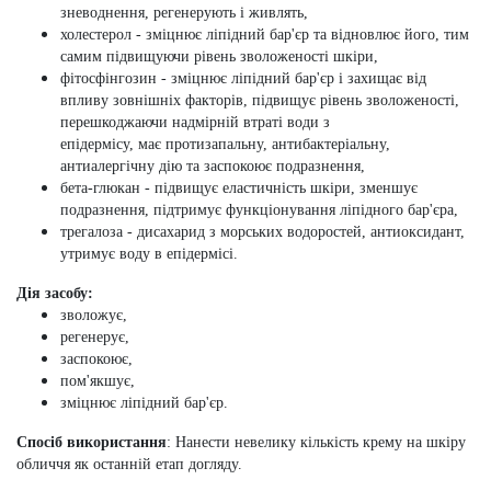
зневоднення, регенерують і живлять,
холестерол
- зміцнює ліпідний бар'єр та відновлює його, тим
самим підвищуючи рівень зволоженості шкіри,
фітосфінгозин
- зміцнює ліпідний бар'єр і захищає від
впливу зовнішніх факторів, підвищує рівень зволоженості,
перешкоджаючи надмірній втраті води з
епідермісу, має протизапальну, антибактеріальну,
антиалергічну дію та заспокоює подразнення,
бета-глюкан
- підвищує еластичність шкіри, зменшує
подразнення, підтримує функціонування ліпідного бар'єра,
трегалоза
- дисахарид з морських водоростей, антиоксидант,
утримує воду в епідермісі.
Дія засобу:
зволожує,
регенерує,
заспокоює,
пом'якшує,
зміцнює ліпідний бар'єр.
Спосіб використання
:
Нанести невелику кількість крему на шкіру
обличчя як останній етап догляду.