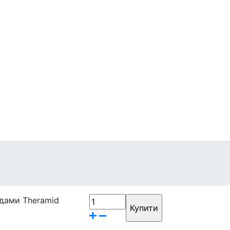
Контакти
Бренди
ідами Theramid