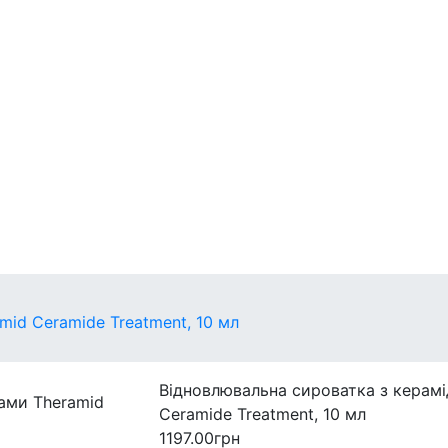
егулярні
захист
Міні-версії
id Ceramide Treatment, 10 мл
Відновлювальна сироватка з керам
Ceramide Treatment, 10 мл
1197.00грн