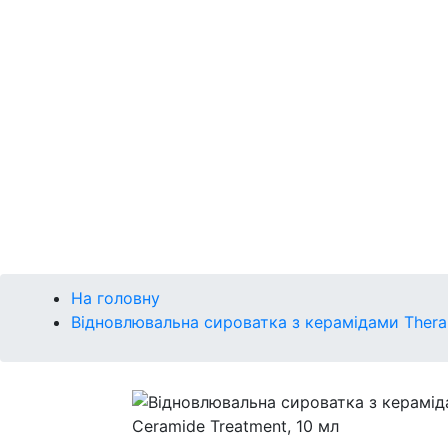
Р
Сонце
Губи
Макіяж
Кушон
Брова
Очі
Губи
Обличчя
На головну
Відновлювальна сироватка з керамідами Theram