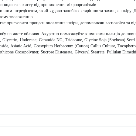
ти води та захисту від проникнення мікроорганізмів.
тивним інгредієнтом, який чудово запобігає старінню та захищає шкіру.
алому зволоженню.
магає прискорити процеси оновлення шкіри, допомагаючи заспокоїти та в
асобу на чисте обличчя. Акуратно помасажуйте кінчиками пальців до пов
e, Glycerin, Undecane, Ceramide NG, Tridecane, Glycine Soja (Soybean) Seed
side, Asiatic Acid, Gossypium Herbaceum (Cotton) Callus Culture, Tocopherol
cone Crosspolymer, Sucrose Distearate, Glyceryl Stearate, Pullulan Dimethico