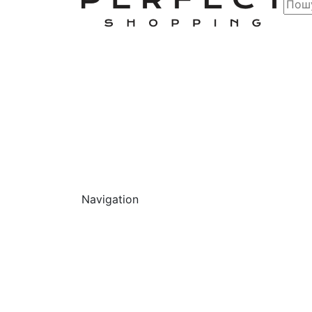
Navigation
Обличчя
Очищ
Г
О