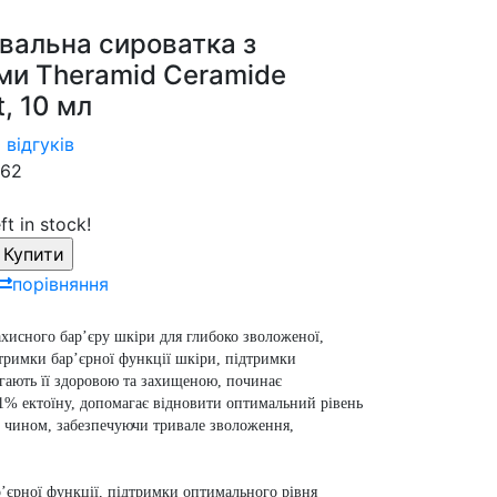
вальна сироватка з
ми Theramid Ceramide
, 10 мл
 відгуків
62
ft in stock!
порівняння
хисного бар’єру шкіри для глибоко зволоженої,
дтримки бар’єрної функції шкіри, підтримки
рігають її здоровою та захищеною, починає
і 1% ектоїну, допомагає відновити оптимальний рівень
им чином, забезпечуючи тривале зволоження,
р’єрної функції, підтримки оптимального рівня