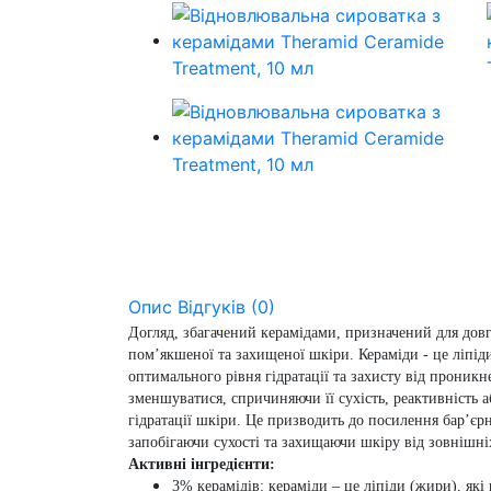
Опис
Відгуків (0)
Догляд, збагачений керамідами, призначений для дов
пом’якшеної та захищеної шкіри. Кераміди - це ліпід
оптимального рівня гідратації та захисту від проникн
зменшуватися, спричиняючи її сухість, реактивність 
гідратації шкіри. Це призводить до посилення бар’єр
запобігаючи сухості та захищаючи шкіру від зовнішніх
Активні інгредієнти:
3% керамідів
: кераміди – це ліпіди (жири), як