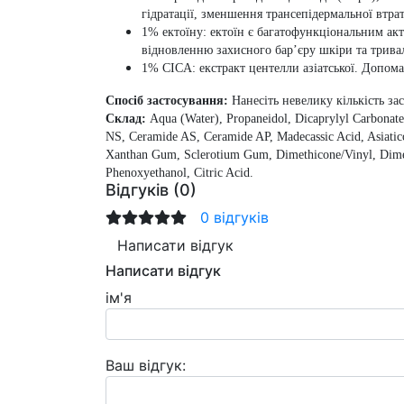
гідратації, зменшення трансепідермальної втра
1% ектоїну
: ектоїн є багатофункціональним ак
відновленню захисного бар’єру шкіри та трив
1% CICA
: екстракт центелли азіатської. Допо
Спосіб застосування:
Нанесіть невелику кількість з
Склад:
Aqua (Water), Propaneidol, Dicaprylyl Carbonat
NS, Ceramide AS, Ceramide AP, Madecassic Acid, Asiatico
Xanthan Gum, Sclerotium Gum, Dimethicone/Vinyl, Dimethi
Phenoxyethanol, Citric Acid.
Відгуків (0)
0 відгуків
Написати відгук
Написати відгук
ім'я
Ваш відгук: