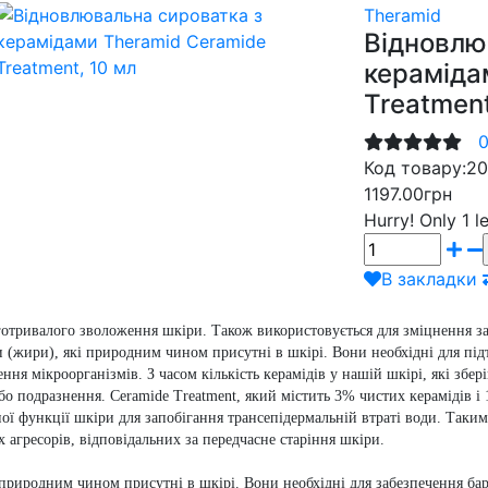
Theramid
Відновлю
кераміда
Treatment
0
Код товару:
20
1197.00грн
Hurry!
Only 1 le
В закладки
готривалого зволоження шкіри. Також використовується для зміцнення за
и (жири), які природним чином присутні в шкірі. Вони необхідні для пі
ення мікроорганізмів. З часом кількість керамідів у нашій шкірі, які збе
або подразнення. Ceramide Treatment, який містить 3% чистих керамідів 
ної функції шкіри для запобігання трансепідермальній втраті води. Так
 агресорів, відповідальних за передчасне старіння шкіри.
і природним чином присутні в шкірі. Вони необхідні для забезпечення ба