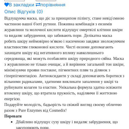
В закладки
порівняння
Опис
Відгуків (0)
Відлущуюча маска, що діє за принципом пілінгу, стане невід'ємною
частиною вашої б'юті рутини. Поживна комбінація з ензимів
журавлини та молочної кислоти відлущує омертвілі клітини шкіри
та видаляє забруднення, що забивають пори. Делікатна маска
робить шкіру неймовірно м'якою і насиченою завдяки зволожуючим
властивостям глюконової кислоти. Чисті ензими допомагають
захищати шкіру від негативного впливу навколишнього
середовища, які можуть позбавляти шкіру природного сяйва. Маска
з журавлиною не тільки очищає, а й вирівнює загальний тон шкіри,
мінімізуючи прояви постакне, пігментних плям та ділянок з
гіперпігментацією. Антиоксиданти у складі допомагають боротися з
вільними радикалами, здатними викликати запалення у шкірі та
руйнувати колаген та еластин. Унікальна формула здатна освіжити
втомлену шкіру, що втратила пружність, наділяючи її життєвою
енергією.
Подаруйте молодість, бадьорість та свіжий вигляд своєму обличчю
разом з Pure Enzymes від Cosmedix!
Переваги
Дбайливо відлущує суху шкіру і видаляє забруднення, що
закупорюють пори.