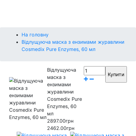
Контакти
Бренди
На головну
Відлущуюча маска з ензимами журавлини
Cosmedix Pure Enzymes, 60 мл
Відлущуюча
маска з
ензимами
журавлини
Cosmedix Pure
Enzymes, 60
мл
2897.00грн
2462.00грн