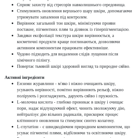
Сприяє захисту від стресорів навколишнього середовища.
Стимулюють оновлення верхнього шару шкіри, допомагаючи
утримувати запалення під контролем.
Вирівнює загальний тон шкіри, мінімізуючи прояви
постакне, пігментних плям та ділянок із гіперпігментацією.
Завдяки ексфоліації текстура шкіри вирівнюється, а
косметичні продукти краще поглинаються, дозволяючи
активним компонентам працювати ефективніше.
Чудово підходить для видалення слідів лущення після
хімічного пілінгу.
Повертає тьмяній шкірі здоровий вигляд та природне сяйво.
Активні інгредієнти
Ензими журавлини - м'яко і ніжно очищають шкіру,
усувають нерівності, помітно вирівнюють рельєф, ніжно
полірують і розгладжують, дарують сяйво і пружність.
L-молочна кислота - глибоко проникає в шкіру і очищає
пори, надає відлущуючий ефект, чинить зволожуючу дію,
нейтралізує дію вільних радикалів, прискорює процес
клітинного оновлення та стимулює синтез колагену.
L-глутатіон - є швидкодіючим природним компонентом, що
усуває пігментні плями, відбілюючи та освітлюючи шкіру.