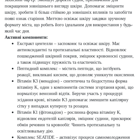
покращення зовнішнього вигляду шкіри. Допомагає зміцнити
шкіру, зробити її більш стійкою до зовнішніх впливів та запобігти
появі ознак старіння. Миттєво освіжає шкіру завдяки зручному
формату міста, що робить його ідеальним для використання у будь-
який час дня.
Активні компоненти:
Екстракт центелли
– заспокоює та освіжає шкіру. Має
антиоксидантні та протизапальні властивості. Відновлює
пошкоджений шкірний покрив, зміцнює кровоносні судини,
а також підвищує пружність та еластичність.
Пептидний комплекс
– містить пептиди, що інгібують
реакції, викликані киснем, що дозволяє уникнути окислення.
Вітамін К3 (менадіон)
- синтетична та біодоступна форма
вітаміну K, один з компонентів системи згортання крові, що
нормалізує венозний відтік. Беручи участь у процедурі
зсідання крові, вітамін K3 допомагає зменшити капілярну
сітку у випадках куперозу та розацеа.
Вітамін К1 (фітонадіон)
– рослинна форма вітаміну К,
відновлює ендотелій капілярів, зміцнює судини, прискорює
обмін речовин та кровообіг. Чинить протизапальну та
освітлювальну дію.
Комплекс SEATIDE
– активізує процеси самоомолодження