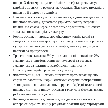
шкіри. Забезпечує виражений ліфтинг-ефект, розгладжує
глибокі зморшки та розправляє складки. Підвищує пружність
шкіри та її відновну здатність.
Пантенол
– усуває сухість та запалення, відновлює цілісність
шкірного покриву, допомагає утримати вологу всередині
клітин, що своєю чергою забезпечує пролонгований ефект
зволоження та однорідну текстуру.
Корінь солодки
– прискорює мікроциркуляцію крові та
зміцнює стінки капілярів, що посилює допомогу у боротьбі з
куперозом та розацеа. Чинить лімфодренажну дію, усуває
набряки та припухлості.
Транексамова кислота 2% у поєднанні з ніацинамідом 2%
-
зменшують видимість судин при куперозі та розацеа,
зменшують запалення та запобігають появі нових.
Полегшують перебіг розацеа та куперозу.
Фітостероли 0,02%
– мають виражену протизапальну дію,
сприяють загоєнню шкіри, знімаючи свербіж, почервоніння
та подразнення, відновлюють порушені бар'єрні властивості
шкіри, зміцнюють шкіру, оскільки гальмують ферментативне
руйнування волокон дерми.
Кераміди
– надають допомогу для відновлення захисного
бар'єра епідермісу, який у результаті здатний буде утримувати