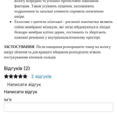
вологу всередині та успішно протистояти зовнішнім
факторам. Також усувають лущення, заспокоюють
подразнення та запальні елементи сприяють оновленню
шкіри.
Екзосоми з центели азіатської
- рослинні наночастки являють
собою мембранні везикули, які легко вбудовуються в ліпідні
біошари мембран клітин дерми, постачають та зберігають
поживні речовини у внутрішньоклітинному просторі.
ЗАСТОСУВАННЯ
:
Після очищення розпорошити тонер на вологу
шкіру обличчя та для кращого вбирання розподілити м'яким
постукуванням кінчиків пальців.
Відгуків (2)
2 відгуків
Написати відгук
Написати відгук
ім'я