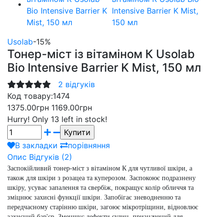
Usolab
-15%
Тонер-міст із вітаміном К Usolab
Bio Intensive Barrier K Mist, 150 мл
2 відгуків
Код товару:
1474
1375.00грн
1169.00грн
Hurry!
Only 13 left in stock!
В закладки
порівняння
Опис
Відгуків (2)
Заспокійливий тонер-міст з вітаміном К для чутливої шкіри, а
також для шкіри з розацеа та куперозом. Заспокоює подразнену
шкіру, усуває запалення та свербіж, покращує колір обличчя та
зміцнює захисні функції шкіри. Запобігає зневодненню та
передчасному старінню шкіри, загоює мікротріщини, відновлює
захисний бар'єр. Зменшує дефекти судин, призначений для