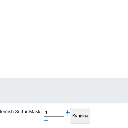
Контакти
Бренди
emish Sulfur Mask,