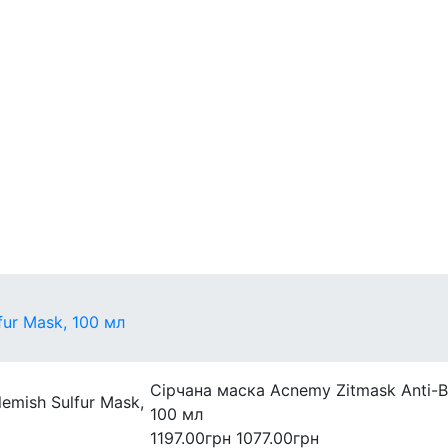
егулярні
захист
Міні-версії
fur Mask, 100 мл
Сірчана маска Acnemy Zitmask Anti-Bl
100 мл
1197.00грн
1077.00грн