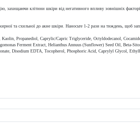
ю, захищаючи клітини шкіри від негативного впливу зовнішніх факторів
жирної та схильної до акне шкіри. Наносьте 1-2 рази на тиждень, щоб зап
, Kaolin, Propanediol, Caprylic/Capric Triglyceride, Octyldodecanol, Cocamid
gomonas Ferment Extract, Helianthus Annuus (Sunflower) Seed Oil, Beta-Sito
rbonate, Disodium EDTA, Tocopherol, Phosphoric Acid, Caprylyl Glycol, Ethyl