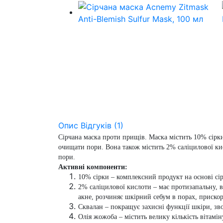
Опис
Відгуків (1)
Сірчана маска проти прищів. Маска містить 10% сірк
очищати пори. Вона також містить 2% саліцилової ки
пори.
Активні компоненти:
10% сірки
– комплексний продукт на основі сір
2% саліцилової кислоти
– має протизапальну, в
акне, розчиняє шкірний себум в порах, приско
Сквалан
– покращує захисні функції шкіри, зв
Олія жожоба
– містить велику кількість вітамі