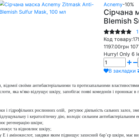
Acnemy
-10%
Сірчана 
Blemish S
1
Код товару:
17
1197.00грн
107
Hurry!
Only 6 l
В закладки
и, відомої своїми антибактеріальними та протизапальними властивостям
слоти, яка м'яко відлущує шкіру, запобігає появі комедонів і проникає 
ки і гідрофільних рослинних олій, регулює діяльність сальних залоз, зме
ідлущувальну і кератолітичну дію, володіє сильним антибактеріальним е
рює регенерацію шкіри;
оложує та відновлює шкіру;
ну Е і амінокислот, завдяки яким підвищує захисний бар’єр шкіри, має в