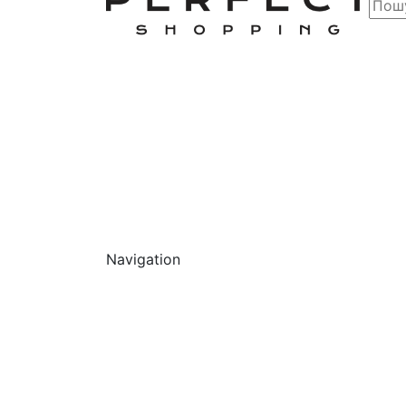
Navigation
Обличчя
Очищ
Г
О