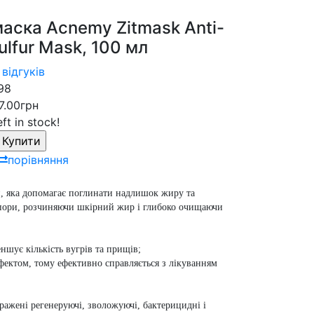
маска Acnemy Zitmask Anti-
ulfur Mask, 100 мл
 відгуків
98
7.00грн
eft in stock!
порівняння
и, яка допомагає поглинати надлишок жиру та
в пори, розчиняючи шкірний жир і глибоко очищаючи
ншує кількість вугрів та прищів;
фектом, тому ефективно справляється з лікуванням
иражені регенеруючі, зволожуючі, бактерицидні і