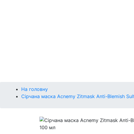
Р
Сонце
Губи
Макіяж
Кушон
Брова
Очі
Губи
Обличчя
На головну
Сірчана маска Acnemy Zitmask Anti-Blemish Sul