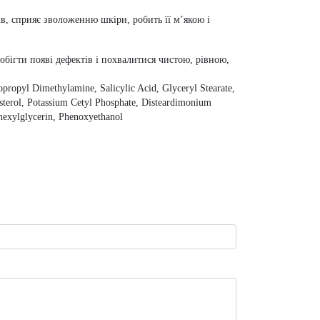
, сприяє зволоженню шкіри, робить її м’якою і
обігти появі дефектів і похвалитися чистою, рівною,
opropyl Dimethylamine, Salicylic Acid, Glyceryl Stearate,
sterol, Potassium Cetyl Phosphate, Disteardimonium
hexylglycerin, Phenoxyethanol