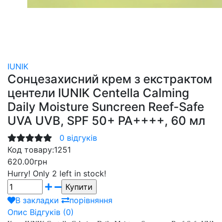
IUNIK
Сонцезахисний крем з екстрактом
центели IUNIK Centella Calming
Daily Moisture Suncreen Reef-Safe
UVA UVB, SPF 50+ PA++++, 60 мл
0 відгуків
Код товару:
1251
620.00грн
Hurry!
Only 2 left in stock!
В закладки
порівняння
Опис
Відгуків (0)