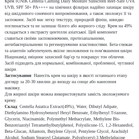
Крем
IUNIK Centella Calming Daily Moisture Sunscreen Reef-Safe UVA
UVB, SPF 50+ PA++++
на хімічних фільтрах надійно захищає шкіру
від шкідливого сонячного випромінювання, а також зволожує її та
заспокоює. Засіб має легку текстуру, природній фініш, швидко
поглинається та не залишає білого або жирного сліду. Крем на 49%
складається з екстракту центелли азіатської. Цей компонент
славиться своїми заспокоюючими, протизапальними,
антибактеріальними та регенеруючими властивостями. Бета-глюкан
та алантоїн забезпечують якісне зволоження та пом'якшення шкіри.
Ніацинамід зміцнює захисний бар'єр та покращує тон обличчя.
Засіб підходить для нормальної, комбінованої, проблемної, чутливої
шкіри.
Застосування
: Нанесіть крем на шкіру в якості останнього етапу
догляду за 20-30 хвилин до виходу на сонце або нанесення
макіяжу.
Для жирної шкіри можна використовувати замість зволожуючого
крему.
Склад
: Centella Asiatica Extract(49%), Water, Dibutyl Adipate,
Diethylamino Hydroxybenzoyl Hexyl Benzoate, Ethylhexyl Triazone,
Glycerin, Niacinamide, Polymethyl Methacrylate, Methylene Bis-
Benzotriazolyl Tetramethylbutylphenol, Polysilicone-15, 1,2-Hexanediol,
Beta-Glucan, Allantoin, Butylene Glycol, Pentylene Glycol, Arachidyl
Alcohol, Sodium Stearoyl Glutamate, Polyglyceryl-3 Methylglucose