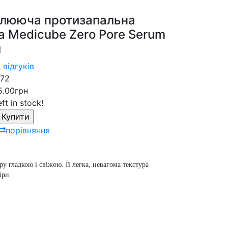
лююча протизапальна
а Medicube Zero Pore Serum
л
 відгуків
72
5.00грн
eft in stock!
порівняння
 гладкою і свіжою. Її легка, невагома текстура
іри.