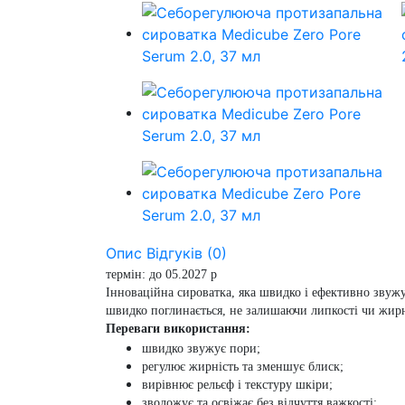
Опис
Відгуків (0)
термін: до 05.2027 р
Інноваційна сироватка, яка швидко і ефективно звужу
швидко поглинається, не залишаючи липкості чи жирно
Переваги використання:
швидко звужує пори;
регулює жирність та зменшує блиск;
вирівнює рельєф і текстуру шкіри;
зволожує та освіжає без відчуття важкості;