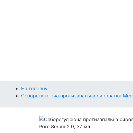
Р
Сонце
Губи
Макіяж
Кушон
Брова
Очі
Губи
Обличчя
На головну
Себорегулююча протизапальна сироватка Medic