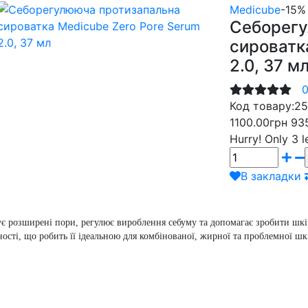
Medicube
-15%
Себорегу
сироватк
2.0, 37 м
0
Код товару:
25
1100.00грн
93
Hurry!
Only 3 l
В закладки
є розширені пори, регулює вироблення себуму та допомагає зробити шкіру
сті, що робить її ідеальною для комбінованої, жирної та проблемної шк