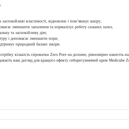
.
 заспокійливі властивості, відновлює і пом’якшує шкіру;
омагає зменшити запалення та нормалізує роботу сальних залоз;
льну та заспокійливу дію;
туру і допомагає зменшити пори;
ідтримує природний баланс шкіри.
потрібну кількість сироватки Zero Pore на долоню, рівномірно нанесіть н
овжіть ваш догляд для кращого ефекту себорегулюючий крем Medicube 