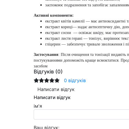
заспокоює подразнення та запобігає запаленням
Активні компоненти:
екстракт квітів камелії
— має антиоксидантні та
екстракт кориці
— надає антисептичну дію, доп
екстракт сосни
— освіжає шкіру, має протизапа
екстракт листя герані
— тонізує, вирівнює текс
гліцерин
— забезпечує тривале зволоження і п
Застосування
: Після очищення та тонізації видавіть 
постукуваннями допоможіть краще всмоктатися. Прод
засобом
Відгуків (0)
0 відгуків
Написати відгук
Написати відгук
ім'я
Ваш відгук: