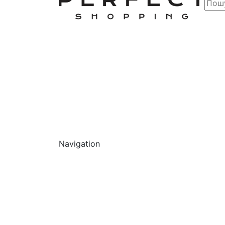
Navigation
Обличчя
Очищ
Г
О