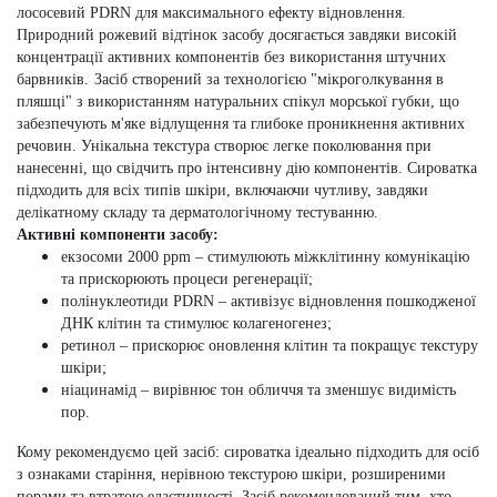
лососевий PDRN для максимального ефекту відновлення.
Природний рожевий відтінок засобу досягається завдяки високій
концентрації активних компонентів без використання штучних
барвників.
Засіб створений за технологією "мікроголкування в
пляшці" з використанням натуральних спікул морської губки, що
забезпечують м'яке відлущення та глибоке проникнення активних
речовин. Унікальна текстура створює легке поколювання при
нанесенні, що свідчить про інтенсивну дію компонентів. Сироватка
підходить для всіх типів шкіри, включаючи чутливу, завдяки
делікатному складу та дерматологічному тестуванню.
Активні компоненти засобу:
екзосоми 2000 ppm
– стимулюють міжклітинну комунікацію
та прискорюють процеси регенерації;
полінуклеотиди PDRN
– активізує відновлення пошкодженої
ДНК клітин та стимулює колагеногенез;
ретинол
– прискорює оновлення клітин та покращує текстуру
шкіри;
ніацинамід
– вирівнює тон обличчя та зменшує видимість
пор.
Кому рекомендуємо цей засіб: с
ироватка ідеально підходить для осіб
з ознаками старіння, нерівною текстурою шкіри, розширеними
порами та втратою еластичності. Засіб рекомендований тим, хто