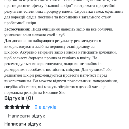
прагне досягти ефекту "скляної шкіри" та отримати професійні
результати естетичних процедур вдома. Сироватка також ефективна
для корекції слідів постакне та покращення загального стану
проблемної шкіри.
Застосування
: Після очищення нанесіть засіб на все обличчя,
уникаючи зони навколо очей і губ.
Для досягнення найкращого результату рекомендується
використовувати засіб на першому етапі догляду за
шкірою.
Акуратно втирайте засіб і злегка натискайте долонями,
щоб голчаста формула проникла глибоко в шкіру. Не
рекомендується використовувати, якщо ви не знайомі з
доглядовими засобами, що містять спікули. Для чутливої або
делікатної шкіри рекомендується провести патч-тест перед
використанням. Ви можете відчути поколювання, почервоніння,
свербіж або тепло, які можуть зберігатися деякий час - це
нормальна реакція на Exosome Sho.
Відгуків (0)
0 відгуків
Написати відгук
Написати відгук