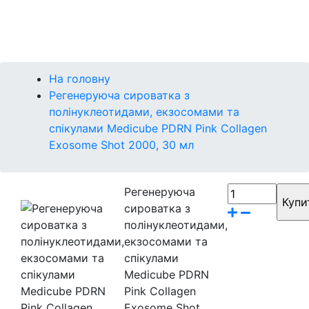
Контакти
Бренди
На головну
Регенеруюча сироватка з
полінуклеотидами, екзосомами та
спікулами Medicube PDRN Pink Collagen
Exosome Shot 2000, 30 мл
Регенеруюча
сироватка з
полінуклеотидами,
екзосомами та
спікулами
Medicube PDRN
Pink Collagen
Exosome Shot