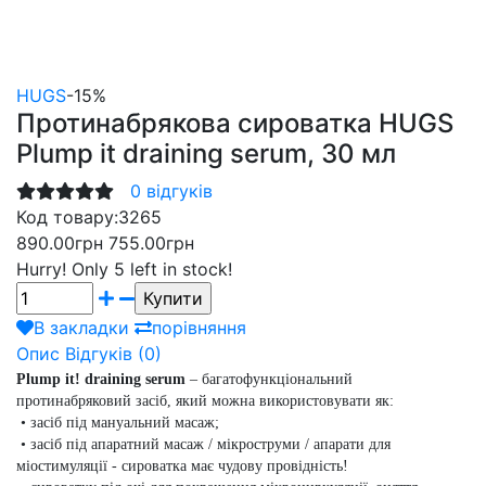
HUGS
-15%
Протинабрякова сироватка HUGS
Plump it draining serum, 30 мл
0 відгуків
Код товару:
3265
890.00грн
755.00грн
Hurry!
Only 5 left in stock!
В закладки
порівняння
Опис
Відгуків (0)
Plump it! draining serum
–
багатофункціональний
протинабряковий засіб, який можна використовувати як:
• засіб під мануальний масаж;
• засіб під апаратний масаж / мікроструми / апарати для
міостимуляції - сироватка має чудову провідність!