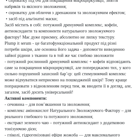
• сироватку під очі для покращення мікроциркуляції, зняття
набряків та якісного зволоження;
• сироватку для обличчя з дренажним та зволожуючим ефектом;
• засіб під альгінатні маски;
Засіб містить в собі: потужний дренуючий комплекс, кофеїн,
антиоксиданти та компоненти натурального зволожуючого
фактору!
Має дуже приємну, абсолютно не липку текстуру.
Plump it serum - це багатофункціональний продукт під різні
потреби шкіри, але основна його задача - допомогти виведенню
зайвої рідини з тканин та в той же час глибоко зволожити
- потужний рослинний дренуючий комплекс + кофеїн відповідають
саме за покращення мікроциркуляції, але попереджаємо тих, у кого
сильно порушений захисний барʼєр: цей стимулюючий комплекс
може відчуватися неприємно на пошкодженій шкірі! Тому краще
попрацювати з відновленням перед тим, як вводити її в догляд,
але,
загалом, засіб досить універсальний!
Активні компоненти:
- сечовина – для помʼякшення та зволоження;
- комплекс амінокислот Натурального Зволожуючого Фактору – для
реального глибокого та потужного зволоження;
- екстракт зеленого чаю – потужний антиоксидант з додатковою
тонізуючою дією;
- гліколі, гідрогенізовані ефіри жожоба — для максимального