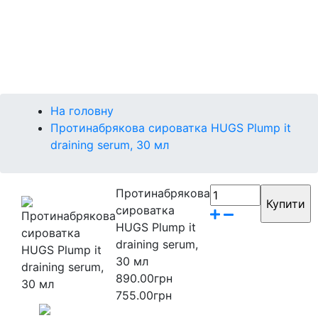
Міні-версії
Контакти
Бренди
На головну
Протинабрякова сироватка HUGS Plump it
draining serum, 30 мл
Протинабрякова
сироватка
HUGS Plump it
draining serum,
30 мл
890.00грн
755.00грн