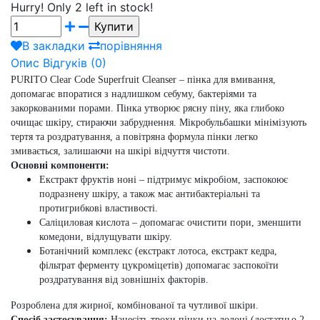
Hurry!
Only 2 left in stock!
В закладки
порівняння
Опис
Відгуків (0)
PURITO Clear Code Superfruit Cleanser
– пінка для вмивання,
допомагає впоратися з надлишком себуму, бактеріями та
закоркованими порами.
Пінка утворює рясну піну, яка глибоко
очищає шкіру, стираючи забруднення.
Мікробульбашки мінімізують
тертя та роздратування, а повітряна формула пінки легко
змивається, залишаючи на шкірі відчуття чистоти.
Основні компоненти:
Екстракт фруктів ноні
– підтримує мікробіом, заспокоює
подразнену шкіру, а також має антибактеріальні та
протигрибкові властивості.
Саліциловая кислота
– допомагає очистити пори, зменшити
комедони, відлущувати шкіру.
Ботанічний комплекс
(екстракт лотоса, екстракт кедра,
фільтрат ферменту цукроміцетів) допомагає заспокоїти
роздратування від зовнішніх факторів.
Р
озроблена
для жирної, комбінованої та чутливої шкіри.
Спосіб застосування:
Нанесіть трохи пінки на долоні (достатньо 2-