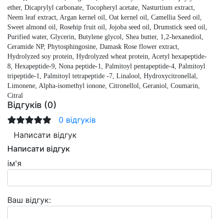
ether, Dicaprylyl carbonate, Tocopheryl acetate, Nasturtium extract,
Neem leaf extract, Argan kernel oil, Oat kernel oil, Camellia Seed oil,
Sweet almond oil, Rosehip fruit oil, Jojoba seed oil, Drumstick seed oil,
Purified water, Glycerin, Butylene glycol, Shea butter, 1,2-hexanediol,
Ceramide NP, Phytosphingosine, Damask Rose flower extract,
Hydrolyzed soy protein, Hydrolyzed wheat protein, Acetyl hexapeptide-
8, Hexapeptide-9, Nona peptide-1, Palmitoyl pentapeptide-4, Palmitoyl
tripeptide-1, Palmitoyl tetrapeptide -7, Linalool, Hydroxycitronellal,
Limonene, Alpha-isomethyl ionone, Citronellol, Geraniol, Coumarin,
Citral
Відгуків (0)
0 відгуків
Написати відгук
Написати відгук
ім'я
Ваш відгук: