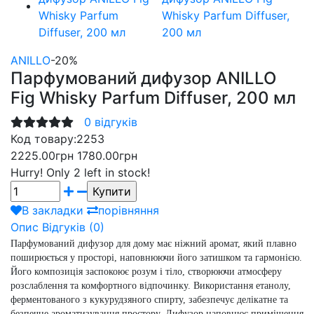
ANILLO
-20%
Парфумований дифузор ANILLO
Fig Whisky Parfum Diffuser, 200 мл
0 відгуків
Код товару:
2253
2225.00грн
1780.00грн
Hurry!
Only 2 left in stock!
В закладки
порівняння
Опис
Відгуків (0)
Парфумований дифузор для дому має ніжний аромат, який плавно
поширюється у просторі, наповнюючи його затишком та гармонією.
Його композиція заспокоює розум і тіло, створюючи атмосферу
розслаблення та комфортного відпочинку. Використання етанолу,
ферментованого з кукурудзяного спирту, забезпечує делікатне та
безпечне ароматизування простору. Дифузор наповнює приміщення