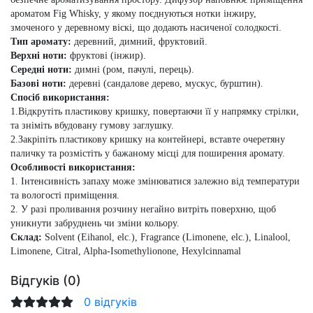
ароматом Fig Whisky, у якому поєднуються нотки інжиру,
змоченого у деревному віскі, що додають насиченої солодкості.
Тип аромату:
деревний, димний, фруктовий.
Верхні ноти:
фруктові (інжир).
Середні ноти:
димні (ром, пачулі, перець).
Базові ноти:
деревні (сандалове дерево, мускус, бурштин).
Спосіб використання:
1.Відкрутіть пластикову кришку, повертаючи її у напрямку стрілки,
та зніміть вбудовану гумову заглушку.
2.Закріпіть пластикову кришку на контейнері, вставте очеретяну
паличку та розмістіть у бажаному місці для поширення аромату.
Особливості використання:
1. Інтенсивність запаху може змінюватися залежно від температури
та вологості приміщення.
2. У разі проливання розчину негайно витріть поверхню, щоб
уникнути забруднень чи зміни кольору.
Cклад:
Solvent (Eihanol, elc.), Fragrance (Limonene, elc.), Linalool,
Limonene, Citral, Alpha-Isomethylionone, Hexylcinnamal
Відгуків (0)
0 відгуків