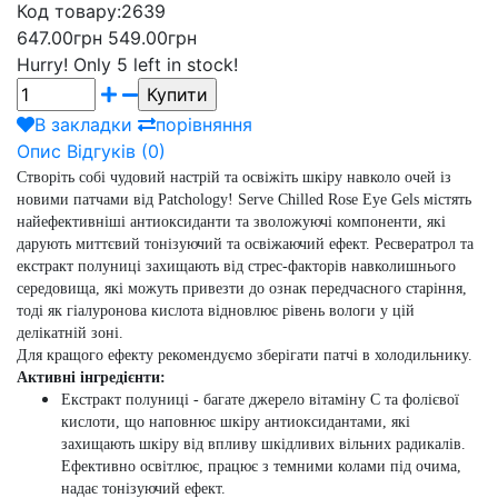
Код товару:
2639
647.00грн
549.00грн
Hurry!
Only 5 left in stock!
В закладки
порівняння
Опис
Відгуків (0)
Створіть собі чудовий настрій та освіжіть шкіру навколо очей із
новими патчами від Patchology! Serve Chilled Rose Eye Gels містять
найефективніші антиоксиданти та зволожуючі компоненти, які
дарують миттєвий тонізуючий та освіжаючий ефект. Ресвератрол та
екстракт полуниці захищають від стрес-факторів навколишнього
середовища, які можуть привезти до ознак передчасного старіння,
тоді як гіалуронова кислота відновлює рівень вологи у цій
делікатній зоні.
Для кращого ефекту рекомендуємо зберігати патчі в холодильнику.
Активні інгредієнти:
Екстракт полуниці - багате джерело вітаміну С та фолієвої
кислоти, що наповнює шкіру антиоксидантами, які
захищають шкіру від впливу шкідливих вільних радикалів.
Ефективно освітлює, працює з темними колами під очима,
надає тонізуючий ефект.