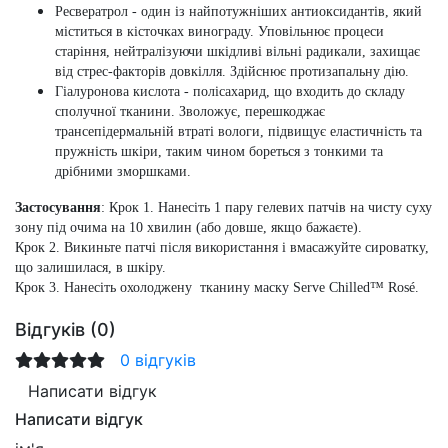
Ресвератрол - один із найпотужніших антиоксидантів, який
міститься в кісточках винограду. Уповільнює процеси
старіння, нейтралізуючи шкідливі вільні радикали, захищає
від стрес-факторів довкілля. Здійснює протизапальну дію.
Гіалуронова кислота - полісахарид, що входить до складу
сполучної тканини. Зволожує, перешкоджає
трансепідермальній втраті вологи, підвищує еластичність та
пружність шкіри, таким чином бореться з тонкими та
дрібними зморшками.
Застосування
:
Крок 1.
Нанесіть 1 пару гелевих патчів на чисту суху
зону під очима на 10 хвилин (або довше, якщо бажаєте).
Крок 2.
Викиньте патчі після використання і вмасажуйте сироватку,
що залишилася, в шкіру.
Крок 3.
Нанесіть охолоджену тканину маску Serve Chilled™ Rosé.
Відгуків (0)
0 відгуків
Написати відгук
Написати відгук