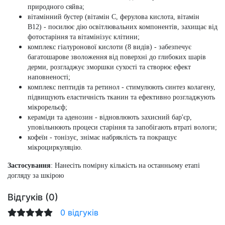
природного сяйва;
вітамінний бустер (вітамін С, ферулова кислота, вітамін
В12)
- посилює дію освітлювальних компонентів, захищає від
фотостаріння та вітамінізує клітини;
комплекс гіалуронової кислоти (8 видів)
- забезпечує
багатошарове зволоження від поверхні до глибоких шарів
дерми, розгладжує зморшки сухості та створює ефект
наповненості;
комплекс пептидів та ретинол
- стимулюють синтез колагену,
підвищують еластичність тканин та ефективно розгладжують
мікрорельєф;
кераміди та аденозин
- відновлюють захисний бар'єр,
уповільнюють процеси старіння та запобігають втраті вологи;
кофеїн
- тонізує, знімає набряклість та покращує
мікроциркуляцію.
Застосування
: Нанесіть помірну кількість на останньому етапі
догляду за шкірою
Відгуків (0)
0 відгуків