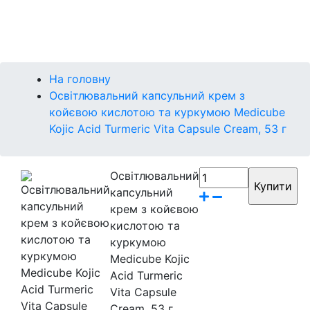
Контакти
Бренди
На головну
Освітлювальний капсульний крем з
койєвою кислотою та куркумою Medicube
Kojic Acid Turmeric Vita Capsule Cream, 53 г
Освітлювальний
капсульний
крем з койєвою
кислотою та
куркумою
Medicube Kojic
Acid Turmeric
Vita Capsule
Cream, 53 г