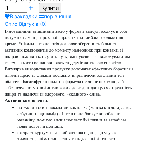
В закладки
порівняння
Опис
Відгуків (0)
Інноваційний вітамінний засіб у форматі капсул поєднує в собі
потужність концентрованої сироватки та глибоке зволоження
крему. Унікальна технологія дозволяє зберегти стабільність
активних компонентів до моменту нанесення: при контакті зі
шкірою поживні капсули тануть, змішуючись із зволожувальним
гелем, та миттєво наповнюють епідерміс життєвою енергією.
Регулярне використання продукту допомагає ефективно боротися з
пігментацією та слідами постакне, вирівнюючи загальний тон
обличчя. Багатофункціональна формула не лише освітлює, а й
забезпечує потужний антивіковий догляд, підвищуючи пружність
шкіри та надаючи їй здорового, «скляного» сяйва.
Активні компоненти:
потужний освітлювальний комплекс (койєва кислота, альфа-
арбутин, ніацинамід)
- інтенсивно блокує вироблення
меланіну, помітно висвітлює застійні плями та запобігає
появі нової пігментації;
екстракт куркуми
- дієвий антиоксидант, що усуває
тьмяність, знімає запалення та надає шкірі теплого