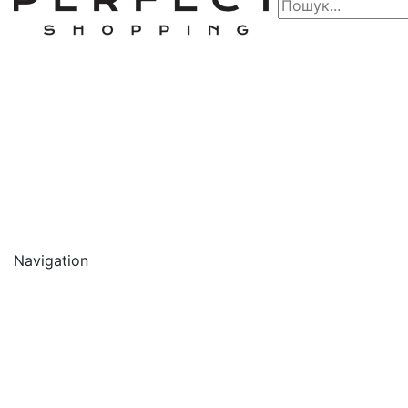
Navigation
🔥 АКЦІЇ 🔥
Новинки
Обличчя
Очищення