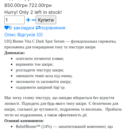
850.00грн
722.00грн
Hurry!
Only 2 left in stock!
В закладки
порівняння
Опис
Відгуків (0)
UIQ Biome Vita C Dark Spot Serum
— функціональна сироватка,
призначена для покращення тону та текстури шкіри.
Допомагає:
освітлити пігментні плями;
вирівняти тон шкіри;
розгладити текстуру шкіри;
зменшити темні кола під очима;
зволожити та заспокоїти шкіру;
оздоровити шкірний бар’єр.
Має легку гелеву текстуру, що швидко вбирається без відчуття
липкості.
Підходить для будь-якого типу шкіри. Є безпечною для
шкіри, схильної до чутливості, подразнень та висипань.
Пройшла
тести на подразнення, а також ефективність дії.
Основні компоненти:
ReliefBiome™ (14%)
— запатентований компонент, що