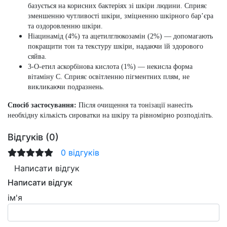
базується на корисних бактеріях зі шкіри людини. Сприяє
зменшенню чутливості шкіри, зміцненню шкірного бар’єра
та оздоровленню шкіри.
Ніацинамід (4%)
та
ацетилглюкозамін (2%)
— допомагають
покращити тон та текстуру шкіри, надаючи їй здорового
сяйва.
3-О-етил аскорбінова кислота (1%)
— некисла форма
вітаміну C. Сприяє освітленню пігментних плям, не
викликаючи подразнень.
Спосіб застосування:
Після очищення та тонізації нанесіть
необхідну кількість сироватки на шкіру та рівномірно розподіліть.
Відгуків (0)
0 відгуків
Написати відгук
Написати відгук
ім'я