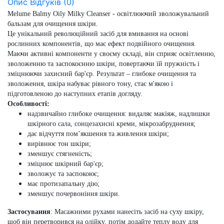
Опис
Відгуків (0)
Melume Balmy Oily Milky Cleanser
- освітлюючий зволожувальний
бальзам для очищення шкіри.
Це унікальний революційний засіб для вмивання на основі
рослинних компонентів, що має ефект подвійного очищення.
Маючи активні компоненти у своєму складі, він сприяє освітленню,
зволоженню та заспокоєнню шкіри, повертаючи їй пружність і
зміцнюючи захисний бар'єр. Результат – глибоке очищення та
зволоження, шкіра набуває рівного тону, стає м'якою і
підготовленою до наступних етапів догляду.
Особливості:
надзвичайно глибоке очищення: видаляє макіяж, надлишки
шкірного сала, сонцезахисні креми, мікрозабруднення;
дає відчуття пом’якшення та живлення шкіри;
вирівнює тон шкіри;
зменшує стягненість;
зміцнює шкірний бар'єр;
зволожує та заспокоює;
має протизапальну дію;
зменшує почервоніння шкіри.
Застосування
: Масажними рухами нанесіть засіб на суху шкіру,
щоб він перетворився на олійку, потім додайте теплу воду для