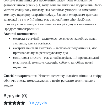
Очищувальна пінка для проблемної шкіри.
Має близький до
фізіологічного рівень pH, тому вона не викликає подразнень. Засіб
містить
саліцилову кислоту
, яка запобігає утворенню комедонів і
зменшує надмірну секрецію себуму. Завдяки
екстрактам
центели
азіатської
та
гуттуїнії
пінка має заспокійливу дію. Засіб має
приємну консистенцію і залишає на шкірі відчуття зволоження.
Продукт гіпоалергенний.
Активні компоненти:
екстракт гуттуїнії
- заспокоює, регенерує, запобігає появі
зморшок, злегка освітлює,
екстракт центели азіатської
- заспокоює подразнення, має
протизапальну та регенерувальну дію,
саліцилова кислота
- має антибактеріальні й протизапальні
властивості, зменшує секрецію себуму, запобігає появі
недоліків.
Спосіб використання:
Нанести невелику кількість пінки на шкіру
обличчя, злегка помасажувати, а потім ретельно змити теплою
водою.
Відгуків (0)
0 відгуків