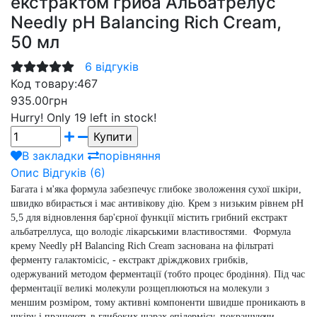
екстрактом гриба Альбатрелус
Needly pH Balancing Rich Cream,
50 мл
6 відгуків
Код товару:
467
935.00грн
Hurry!
Only 19 left in stock!
В закладки
порівняння
Опис
Відгуків (6)
Багата і м'яка формула забезпечує глибоке зволоження сухої шкіри,
швидко вбирається і має антивікову дію.
Крем з низьким рівнем pH
5,5 для відновлення бар'єрної функції містить
грибний екстракт
альбатреллуса
, що володіє лікарськими властивостями. Формула
крему Needly pH Balancing Rich Cream заснована на
фільтраті
ферменту галактомісіс
, - екстракт дріжджових грибків,
одержуваний методом ферментації (тобто процес бродіння). Під час
ферментації великі молекули розщеплюються на молекули з
меншим розміром, тому активні компоненти швидше проникають в
шкіру і працюють в глибоких шарах епідермісу, покращуючи