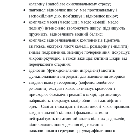
колагену і запобігає окислювальному стресу;
пантенол
відновлює шкіру, має протизапальну і
заспокійливу дію, пом'якшує і відновлює шкіру;
комплекс масел (масло ши і масло камелії, масло
полину)
інтенсивно зволожують шкіру, підвищують
пружність, відновлюють водний баланс;
комплекс відновлювальних компонентів
(центела
азіатська, екстракт листя камелії, розмарину і екліпти)
знімає подразнення, зменшує почервоніння, покращує
мікроциркуляцію, а також захищає клітини шкіри від
передчасного старіння;
аденозин
(функціональний інгредієнт) містить
функціональний інгредієнт для зменшення зморшок;
завдяки вмісту
теоброміну
(кофеїноподобного
речовини) екстракт какао активізує кровообіг і
прискорює біохімічні реакції в шкірі, що зменшує
набряклість, покращує колір обличчя і дає ліфтинг
ефект. Свої антиоксидантні властивості какао проявляє
завдяки значній кількості флаванолів, вони
нейтралізують негативний вплив вільних радикалів,
відновлюють пошкодження від токсинів
навколишнього середовища, ультрафіолетового