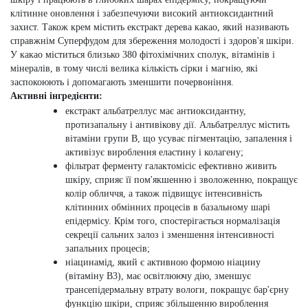
клітинне оновлення і забезпечуючи високий антиоксидантний
захист.
Також крем містить екстракт дерева какао, який називають
справжнім Суперфудом для збереження молодості і здоров'я шкіри.
У какао міститься близько 380 фітохімічних сполук, вітамінів і
мінералів, в тому числі велика кількість сірки і магнію, які
заспокоюють і допомагають зменшити почервоніння.
Активні інгредієнти:
екстракт альбатреллус
має антиоксидантну,
протизапальну і антивікову дії. Альбатреллус містить
вітаміни групи B, що усуває пігментацію, запалення і
активізує вироблення еластину і колагену;
фільтрат ферменту галактомісіс
ефективно живить
шкіру, сприяє її пом'якшенню і зволоженню, покращує
колір обличчя, а також підвищує інтенсивність
клітинних обмінних процесів в базальному шарі
епідермісу. Крім того, спостерігається нормалізація
секреції сальних залоз і зменшення інтенсивності
запальних процесів;
ніацинамід
, який є активною формою ніацину
(вітаміну В3), має освітлюючу дію, зменшує
трансепідермальну втрату вологи, покращує бар'єрну
функцію шкіри, сприяє збільшенню вироблення