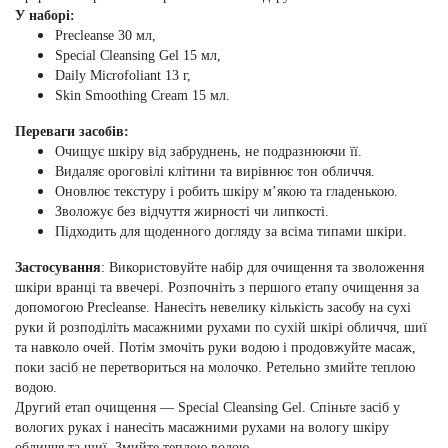
У наборі:
Precleanse 30 мл,
Special Cleansing Gel 15 мл,
Daily Microfoliant 13 г,
Skin Smoothing Cream 15 мл.
Переваги засобів:
Очищує шкіру від забруднень, не подразнюючи її.
Видаляє ороговілі клітини та вирівнює тон обличчя.
Оновлює текстуру і робить шкіру м’якою та гладенькою.
Зволожує без відчуття жирності чи липкості.
Підходить для щоденного догляду за всіма типами шкіри.
Застосування
: Використовуйте набір для очищення та зволоження
шкіри вранці та ввечері. Розпочніть з першого етапу очищення за
допомогою Precleanse. Нанесіть невелику кількість засобу на сухі
руки й розподіліть масажними рухами по сухій шкірі обличчя, шиї
та навколо очей. Потім змочіть руки водою і продовжуйте масаж,
поки засіб не перетвориться на молочко. Ретельно змийте теплою
водою.
Другий етап очищення — Special Cleansing Gel. Спіньте засіб у
вологих руках і нанесіть масажними рухами на вологу шкіру
обличчя та шиї. Змийте теплою водою.