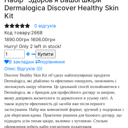
Dermalogica Discover Healthy Skin
Kit
0 відгуків
Код товару:
2668
1890.00грн
1606.00грн
Hurry!
Only 2 left in stock!
В закладки
порівняння
Опис
Відгуків (0)
Discover Healthy Skin Kit
об’єднує найпопулярніші продукти
Dermalogica, які дбайливо та ефективно очищують, оновлюють і
зволожують шкіру обличчя. Це ідеальний спосіб познайомитися з
Dermalogica, як з брендом для професійного догляду за шкірою,
якому довіряють косметологи та дерматологи в усьому світі. А
також відчути ефективність дії засобів вже після першого
застосування.
Набір має компактний формат, зручний у подорожах і
для зберігання вдома. Практичне рішення для базового догляду, що
підходить усім типам шкіри, включно з чутливою. Стильне
оформлення робить набір елегантним подарунком.