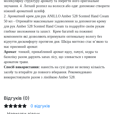
молекулярну структуру аромату та зберегти його оригінальне
звучання. 4. Легкий розпил на волосся або одяг допоможе створити
ніжний ароматний шлейф.
2. Ароматний крем для рук ANILLO Amber 528 Scented Hand Cream
50 мл
- Отримайте максимальне задоволення за допомогою крему
для рук Amber 528 Scented Hand Cream та подаруйте своїм рукам
глибоке зволоження та захист. Крем багатий на поживні
компоненти які дозволяють втримувати оптимальну вологу без
відчуття дискомфорту протягом дня. Шкіра миттєво стає м’якою та
має приємний аромат.
Аромат
:
тонкий, привабливий аромат юдзу, пачулі, кедра та
базиліку разом дарують запах лісу, що зливається з пряним
ароматом трави.
Спосіб використання:
нанесіть на сухі руки не велику кількість
засобу та втирайте до повного вбирання. Рекомендовано
використовувати разом з лінійкою Amber 528.
Відгуків (0)
0 відгуків
Написати відгук