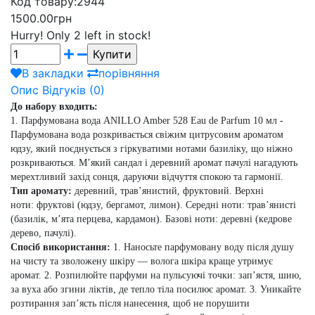
Код товару:
2944
1500.00грн
Hurry!
Only 2 left in stock!
В закладки
порівняння
Опис
Відгуків (0)
До набору входить:
1. Парфумована вода ANILLO Amber 528 Eau de Parfum 10 мл
-
Парфумована вода розкривається свіжим цитрусовим ароматом
юдзу, який поєднується з гіркуватими нотами базиліку, що ніжно
розкриваються. М’який сандал і деревний аромат пачулі нагадують
мерехтливий захід сонця, даруючи відчуття спокою та гармонії.
Тип аромату:
деревний, травʼянистий, фруктовий.
Верхні
ноти:
фруктові (юдзу, бергамот, лимон).
Середні ноти:
травʼянисті
(базилік, мʼята перцева, кардамон).
Базові ноти:
деревні (кедрове
дерево, пачулі).
Спосіб використання:
1. Наносьте парфумовану воду після душу
на чисту та зволожену шкіру — волога шкіра краще утримує
аромат. 2. Розпилюйте парфуми на пульсуючі точки: зап’ястя, шию,
за вуха або згини ліктів, де тепло тіла посилює аромат. 3. Уникайте
розтирання зап’ясть після нанесення, щоб не порушити