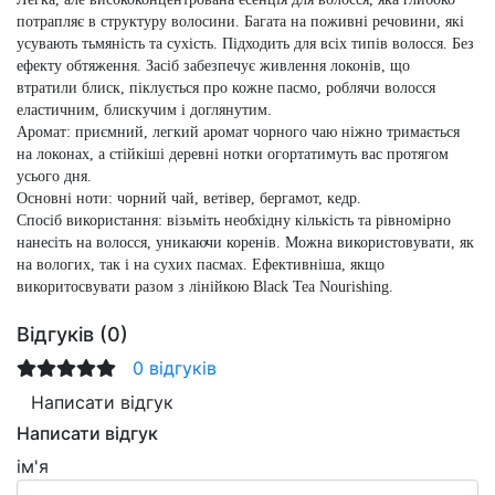
потрапляє в структуру волосини. Багата на поживні речовини, які
усувають тьмяність та сухість. Підходить для всіх типів волосся. Без
ефекту обтяження. Засіб забезпечує живлення локонів, що
втратили блиск, піклується про кожне пасмо, роблячи волосся
еластичним, блискучим і доглянутим.
Аромат:
приємний, легкий аромат чорного чаю ніжно тримається
на локонах, а стійкіші деревні нотки огортатимуть вас протягом
усього дня.
Основні ноти:
чорний чай, ветівер, бергамот, кедр.
Спосіб використання:
візьміть необхідну кількість та рівномірно
нанесіть на волосся, уникаючи коренів. Можна використовувати, як
на вологих, так і на сухих пасмах. Ефективніша, якщо
викоритосвувати разом з лінійкою Black Tea Nourishing.
Відгуків (0)
0 відгуків
Написати відгук
Написати відгук
ім'я