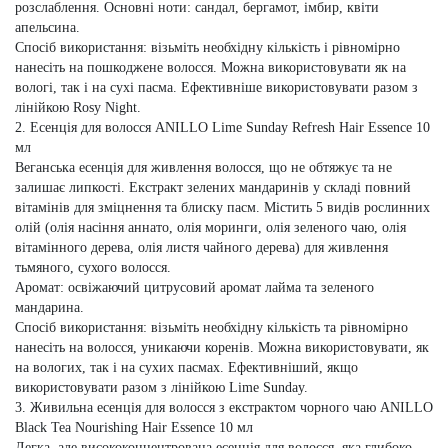
розслаблення.
Основні ноти:
сандал, бергамот, імбир, квіти
апельсина.
Спосіб використання:
візьміть необхідну кількість і рівномірно
нанесіть на пошкоджене волосся. Можна використовувати як на
вологі, так і на сухі пасма. Ефективніше використовувати разом з
лінійкою Rosy Night.
2. Есенція для волосся ANILLO Lime Sunday Refresh Hair Essence 10
мл
Веганська есенція для живлення волосся, що не обтяжує та не
залишає липкості. Екстракт зелених мандаринів у складі повний
вітамінів для зміцнення та блиску пасм. Містить 5 видів рослинних
олій (олія насіння аннато, олія моринги, олія зеленого чаю, олія
вітамінного дерева, олія листя чайного дерева) для живлення
тьмяного, сухого волосся.
Аромат:
освіжаючий цитрусовий аромат лайма та зеленого
мандарина.
Спосіб використання:
візьміть необхідну кількість та рівномірно
нанесіть на волосся, уникаючи коренів. Можна використовувати, як
на вологих, так і на сухих пасмах. Ефективніший, якщо
використовувати разом з лінійкою Lime Sunday.
3. Живильна есенція для волосся з екстрактом чорного чаю ANILLO
Black Tea Nourishing Hair Essence 10 мл
Легка, але висококонцентрована есенція для волосся, яка глибоко