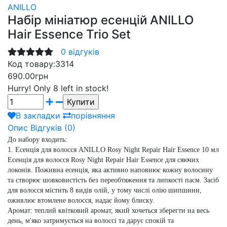
ANILLO
Набір мініатюр есенцій ANILLO
Hair Essence Trio Set
0 відгуків
Код товару:
3314
690.00грн
Hurry!
Only 8 left in stock!
В закладки
порівняння
Опис
Відгуків (0)
До набору входить:
1. Есенція для волосся ANILLO Rosy Night Repair Hair Essence 10 мл
Есенція для волосся Rosy Night Repair Hair Essence для сяючих
локонів. Поживна есенція, яка активно наповнює кожну волосину
та створює шовковистість без переобтяження та липкості пасм. Засіб
для волосся містить 8 видів олій, у тому числі олію шипшини,
оживлює втомлене волосся, надає йому блиску.
Аромат:
теплий квітковий аромат, який хочеться зберегти на весь
день, м'яко затримується на волоссі та дарує спокій та