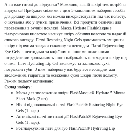
А ви вже готові до відпустки? Можливо, вашій шкірі теж потрібна
відпустка! Прибудьте свіжими з цим 5-хвилинним набором засобів
для догляду за шкірою, які можна використовувати під час польоту,
очікування або у пункті призначення. Всі продукти безпечні для
перевезення в ручній поклажі.
Маска Hydrate FlashMasque з
гіалуроновою кислотою насичує шкіру обличчя вологою та надає їй
сяючого вигляду. Патчі Restoring Night Gels допомагають зміцнити
шкіру під очима завдяки сквалану та пептидам. Патчі Rejuvenating
Eye Gels з пептидами та кофеїном та іншими поживними
інгредієнтами допомагають зняти набряклість та згладити шкіру під
очима. Патч Hydrating Lip Gel зволожує та заспокоює сухі,
потріскані губи.
З цим набором у вас буде все необхідне для
зволоження, гідратації та освіження сухої шкіри після польоту.
Режим польоту активовано!
Склад набору:
Маска для зволоження шкіри FlashMasque® Hydrate 5 Minute
Sheet Mask (2 шт).
Нічні відновлювальні патчі FlashPatch® Restoring Night Eye
Gels (1 пара).
Антивікові патчі миттєвої дії FlashPatch® Rejuvenating Eye
Gels (1 пара).
Розгладжуючий патч для губ FlashPatch® Hydrating Lip