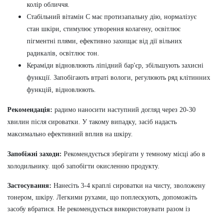
колір обличчя.
Стабільний вітамін С має протизапальну дію, нормалізує
стан шкіри, стимулює утворення колагену, освітлює
пігментні плями, ефективно захищає від дії вільних
радикалів, освітлює тон.
Кераміди відновлюють ліпідний бар'єр, збільшують захисні
функції. Запобігають втраті вологи, регулюють ряд клітинних
функцій, відновлюють.
Рекомендація:
радимо наносити наступний догляд через 20-30
хвилин після сироватки. У такому випадку, засіб надасть
максимально ефективний вплив на шкіру.
Запобіжні заходи:
Рекомендується зберігати у темному місці або в
холодильнику. щоб запобігти окисленню продукту.
Застосування:
Нанесіть 3-4 краплі сироватки на чисту, зволожену
тонером, шкіру. Легкими рухами, що поплескують, допоможіть
засобу вбратися.
Не рекомендується використовувати разом із