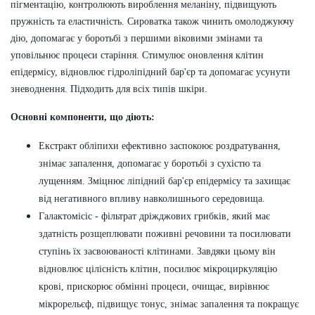
пігментацію, контролюють вироблення меланіну, підвищують
пружність та еластичність.
Сироватка також чинить омолоджуючу
дію, допомагає у боротьбі з першими віковими змінами та
уповільнює процеси старіння. Стимулює оновлення клітин
епідермісу, відновлює гідроліпідний бар'єр та допомагає усунути
зневоднення.
Підходить для всіх типів шкіри.
Основні компоненти, що діють:
Екстракт обліпихи ефективно заспокоює роздратування,
знімає запалення, допомагає у боротьбі з сухістю та
лущенням. Зміцнює ліпідний бар'єр епідермісу та захищає
від негативного впливу навколишнього середовища.
Галактомісіс - фільтрат дріжджових грибків, який має
здатність розщеплювати поживні речовини та посилювати
ступінь їх засвоюваності клітинами. Завдяки цьому він
відновлює цілісність клітин, посилює мікроциркуляцію
крові, прискорює обмінні процеси, очищає, вирівнює
мікрорельєф, підвищує тонус, знімає запалення та покращує