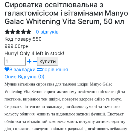
Сироватка освітлювальна з
галактомісісом і вітамінами Manyo
Galac Whitening Vita Serum, 50 мл
0 відгуків
Код товару:
550
999.00грн
Hurry!
Only 4 left in stock!
В закладки
порівняння
Опис
Відгуків (0)
Мультивітамінна сироватка для тьмяної шкіри Manyo Galac
Whitening Vita Serum сприяє активному освітленню пігментації та
постакне, вирівнює тон шкіри, повертає здорове сяйво та тонус.
Сироватка інтенсивно зволожує, позбавляє сухості та тьмяного
кольору обличчя, живить та відновлює захисні функції.
Екстракт
обліпихи та вітамінний комплекс мають потужну антиоксидантну
дію, сприяють виведенню вільних радикалів, освітлюють небажану