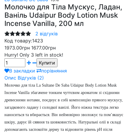
Молочко для Тіла Мускус, Ладан,
Ваніль Udaipur Body Lotion Musk
Incense Vanilla, 200 мл
2 відгуків
Код товару:
1423
1973.00грн
1677.00грн
Hurry!
Only 3 left in stock!
В закладки
порівняння
Опис
Відгуків (2)
Молочко для тіла
La Sultane De Saba Udaipur Body Lotion Musk
Incense Vanilla
збагачене тонким чуттєвим ароматом зі східними
древесними нотами, поєднує в собі композицію пряного мускусу,
загадкового ладану і солодкої ванілі. Його ніжна текстура легко
наноситься та вбирається. Він неймовірно зволожує та пом’якшує
шкіру, дарує їй сяяння та шовковистість. Натуральні олії в складі
допомагають заспокоїти дерму та відновити рівень pH після