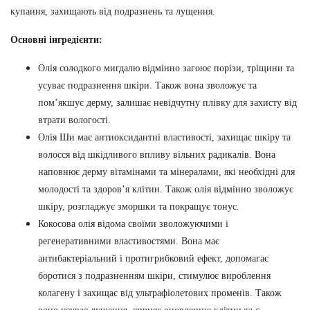
купання, захищають від подразнень та лущення.
Основні інгредієнти:
Олія солодкого мигдалю відмінно загоює порізи, тріщини та
усуває подразнення шкіри. Також вона зволожує та
пом’якшує дерму, залишає невідчутну плівку для захисту від
втрати вологості.
Олія Ши має антиоксидантні властивості, захищає шкіру та
волосся від шкідливого впливу вільних радикалів. Вона
наповнює дерму вітамінами та мінералами, які необхідні для
молодості та здоров’я клітин. Також олія відмінно зволожує
шкіру, розгладжує зморшки та покращує тонус.
Кокосова олія відома своїми зволожуючими і
регенеративними властивостями. Вона має
антибактеріальний і протигрибковий ефект, допомагає
боротися з подразненням шкіри, стимулює вироблення
колагену і захищає від ультрафіолетових променів. Також