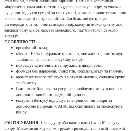
стан шкіри, набути емоційної гармонії. Насичена корисними
мікроелементами консистенція чудово зволожує шкіру, усуваючи
лущення, відчуття сухості та стягнутості, а також сприяє утриманню
вологи всередині на тривалий час. Засіб активізує процес
регенерації клітин, чинить яскраво виражену антиоксидантну дію,
завдяки чому шкіра набуває молодшого, підтягнутого і свіжого
вигляду.
ОСОБЛИВОСТІ:
органічний склад;
містить 100% натуральне масло ши, яке живить, пом’якшує
та відновлює навіть найсухішу шкіру;
покращує еластичність та пружність шкіри тіла;
формула без парабенів, сульфатів, формальдегіду та глютену;
аромат квітучого гібіскусу з нотками малини, солодкої груші
та абрикосу;
іланг-іланг балансує та регулює вироблення жиру в шкірі та
допомагає запобігти надмірній сухості;
екстракт гібіскусу відлущує та вирівнює тон шкіри за
допомогою природних AHA, які освітлюють та зволожують
шкіру.
ЗАСТОСУВАННЯ
:
Після душу або ванни нанесіть засіб на суху
шкіру. Масажними круговими рухами розподіліть по всій поверхні