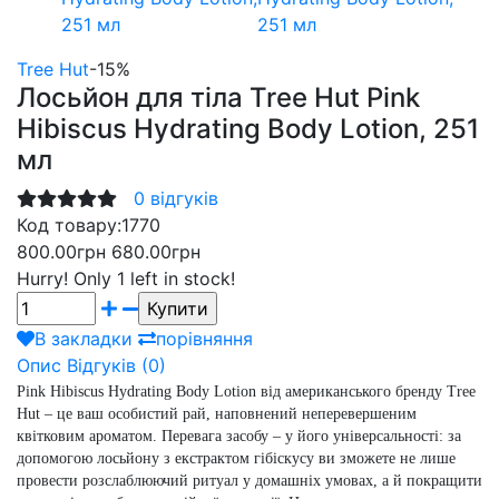
Tree Hut
-15%
Лосьйон для тіла Tree Hut Pink
Hibiscus Hydrating Body Lotion, 251
мл
0 відгуків
Код товару:
1770
800.00грн
680.00грн
Hurry!
Only 1 left in stock!
В закладки
порівняння
Опис
Відгуків (0)
Pink Hibiscus Hydrating Body Lotion від американського бренду Tree
Hut – це ваш особистий рай, наповнений неперевершеним
квітковим ароматом. Перевага засобу – у його універсальності: за
допомогою лосьйону з екстрактом гібіскусу ви зможете не лише
провести розслаблюючий ритуал у домашніх умовах, а й покращити