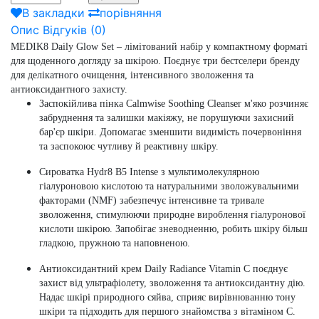
В закладки
порівняння
Опис
Відгуків (0)
MEDIK8 Daily Glow Set – лімітований набір у компактному форматі
для щоденного догляду за шкірою. Поєднує три бестселери бренду
для делікатного очищення, інтенсивного зволоження та
антиоксидантного захисту.
Заспокійлива пінка Calmwise Soothing Cleanser м'яко розчиняє
забруднення та залишки макіяжу, не порушуючи захисний
бар'єр шкіри. Допомагає зменшити видимість почервоніння
та заспокоює чутливу й реактивну шкіру.
Сироватка Hydr8 B5 Intense з мультимолекулярною
гіалуроновою кислотою та натуральними зволожувальними
факторами (NMF) забезпечує інтенсивне та тривале
зволоження, стимулюючи природне вироблення гіалуронової
кислоти шкірою. Запобігає зневодненню, робить шкіру більш
гладкою, пружною та наповненою.
Антиоксидантний крем Daily Radiance Vitamin C поєднує
захист від ультрафіолету, зволоження та антиоксидантну дію.
Надає шкірі природного сяйва, сприяє вирівнюванню тону
шкіри та підходить для першого знайомства з вітаміном С.