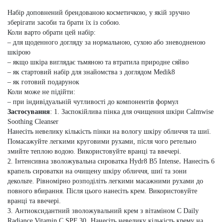
Набір доповнений брендованою косметичкою, у якій зручно
зберігати засоби та брати їх із собою.
Коли варто обрати цей набір:
– для щоденного догляду за нормальною, сухою або зневодненою
шкірою
– якщо шкіра виглядає тьмяною та втратила природне сяйво
– як стартовий набір для знайомства з доглядом Medik8
– як готовий подарунок
Коли може не підійти:
– при індивідуальній чутливості до компонентів формул
Застосування
: 1. Заспокійлива пінка для очищення шкіри Calmwise
Soothing Cleanser
Нанесіть невелику кількість пінки на вологу шкіру обличчя та шиї.
Помасажуйте легкими круговими рухами, після чого ретельно
змийте теплою водою.
Використовуйте вранці та ввечері.
.
2. Інтенсивна зволожувальна сироватка Hydr8 B5 Intense
Нанесіть 6
крапель сироватки на очищену шкіру обличчя, шиї та зони
декольте. Рівномірно розподіліть легкими масажними рухами до
повного вбирання. Після цього нанесіть крем.
Використовуйте
вранці та ввечері.
3. Антиоксидантний зволожувальний крем з вітаміном С Daily
.
Radiance Vitamin C SPF 30
Нанесіть невелику кількість крему на