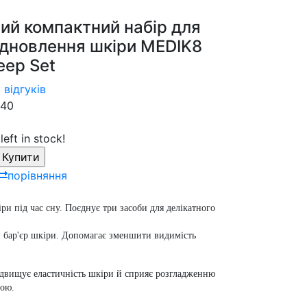
ний компактний набір для
відновлення шкіри MEDIK8
eep Set
 відгуків
40
left in stock!
порівняння
ри під час сну. Поєднує три засоби для делікатного
й бар'єр шкіри. Допомагає зменшити видимість
ідвищує еластичність шкіри й сприяє розгладженню
ною.