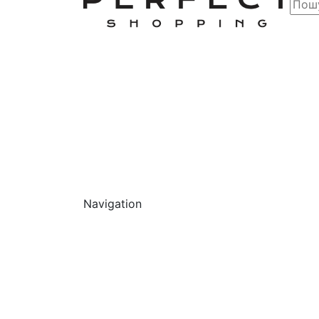
Navigation
Обличчя
Очищ
Г
О