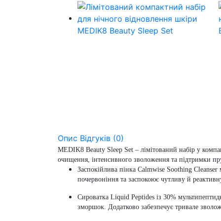
Опис
Відгуків (0)
MEDIK8 Beauty Sleep Set – лімітований набір у компа
очищення, інтенсивного зволоження та підтримки пр
Заспокійлива пінка Calmwise Soothing Cleanse
почервоніння та заспокоює чутливу й реактивн
Сироватка Liquid Peptides із 30% мультипепти
зморшок. Додатково забезпечує тривале зволож