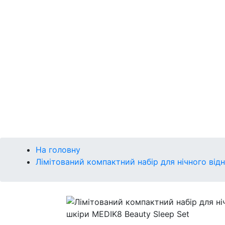
Р
Сонце
Губи
Макіяж
Кушон
Брова
Очі
Губи
Обличчя
На головну
Лімітований компактний набір для нічного від