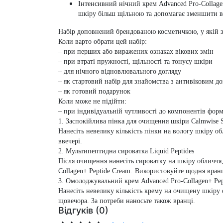
Інтенсивний нічний крем Advanced Pro-Collage
шкіру більш щільною та допомагає зменшити ви
Набір доповнений брендованою косметичкою, у якій зр
Коли варто обрати цей набір:
– при перших або виражених ознаках вікових змін
– при втраті пружності, щільності та тонусу шкіри
– для нічного відновлювального догляду
– як стартовий набір для знайомства з антивіковим д
– як готовий подарунок
Коли може не підійти:
– при індивідуальній чутливості до компонентів фор
1. Заспокійлива пінка для очищення шкіри Calmwise S
Нанесіть невелику кількість пінки на вологу шкіру 
ввечері.
2. Мультипептидна сироватка Liquid Peptides
Після очищення нанесіть сироватку на шкіру обличчя,
Collagen+ Peptide Cream.
Використовуйте щодня вранці
3. Омолоджувальний крем Advanced Pro-Collagen+ Pep
Нанесіть невелику кількість крему на очищену шкіру
щовечора. За потреби наносьте також вранці.
Відгуків (0)