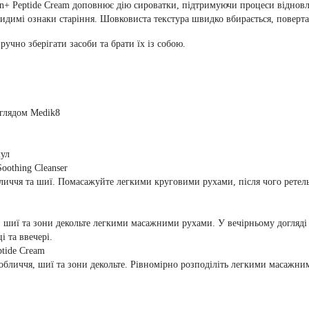
n+ Peptide Cream доповнює дію сироватки, підтримуючи процеси відновл
димі ознаки старіння. Шовковиста текстура швидко вбирається, повертаю
учно зберігати засоби та брати їх із собою.
оглядом Medik8
мул
oothing Cleanser
обличчя та шиї. Помасажуйте легкими круговими рухами, після чого рете
 шиї та зони декольте легкими масажними рухами. У вечірньому догляді 
 та ввечері.
tide Cream
 обличчя, шиї та зони декольте. Рівномірно розподіліть легкими масажн