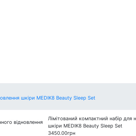
егулярні
захист
Міні-версії
новлення шкіри MEDIK8 Beauty Sleep Set
Лімітований компактний набір для н
шкіри MEDIK8 Beauty Sleep Set
3450.00грн