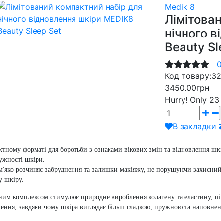
Medik 8
Лімітова
нічного 
Beauty Sl
0
Код товару:
32
3450.00грн
Hurry!
Only 23 
В закладки
ктному форматі для боротьби з ознаками вікових змін та відновлення шкі
ужності шкіри.
r м'яко розчиняє забруднення та залишки макіяжу, не порушуючи захисни
у шкіру.
дним комплексом стимулює природне вироблення колагену та еластину, п
ення, завдяки чому шкіра виглядає більш гладкою, пружною та наповне