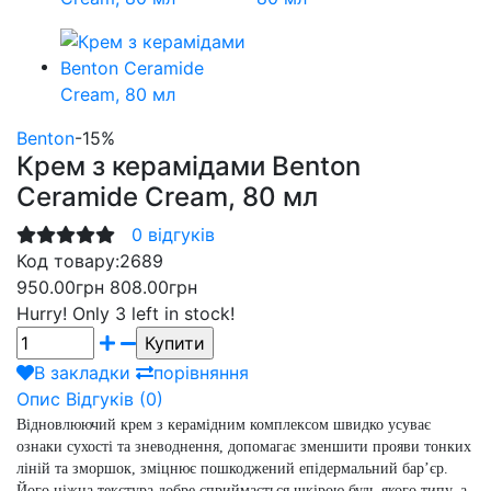
Benton
-15%
Крем з керамідами Benton
Ceramide Cream, 80 мл
0 відгуків
Код товару:
2689
950.00грн
808.00грн
Hurry!
Only 3 left in stock!
В закладки
порівняння
Опис
Відгуків (0)
Відновлюючий крем з керамідним комплексом швидко усуває
ознаки сухості та зневоднення, допомагає зменшити прояви тонких
ліній та зморшок, зміцнює пошкоджений епідермальний бар’єр.
Його ніжна текстура добре сприймається шкірою будь-якого типу, а