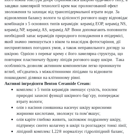
завдяки ламелярній технології крем має пролонгований ефект
зволоження та захищає від трансепідермальної втрати води. За
відновлення балансу вологи та цілісності рогового шару відповідає
комбінація з
5 основних типів керамідів: керамід EOP, керамід NS,
керамід NP, керамід AS, керамід AP.
Вони допомагають поповнити
необхідний запас керамідів природного походження в епідермісі,
який значно зменшується з віком та внаслідок фотостаріння, дії
несприятливих погодних умов, а також неправильного догляду за
шкірою.
Однією з переваг крему є його ламелярна структура, що
повторює пластинчату будову ліпідів рогового шару шкіри. Така
особливість дозволяє активним компонентам легко проникнути
вглиб, об'єднатись з міжклітинними ліпідами та відновити
пошкоджені ділянки на клітинному рівні.
Активні інгредієнти Benton Ceramide Cream:
комплекс з 5 типів керамідів зменшує сухість, посилює
природні захисні функції шкірного бар’єру, попереджає
втрату вологи;
олія з насіння соняшника насичує шкіру корисними
жирними кислотами, зволожує та пом’якшує;
олія каріте глибоко живить, заспокоює подразнену шкіру,
підтримує синтез колагену в шкірі та розгладжує тонкі лінії;
ліпідний комплекс L22® нормалізує гідроліпідний баланс,