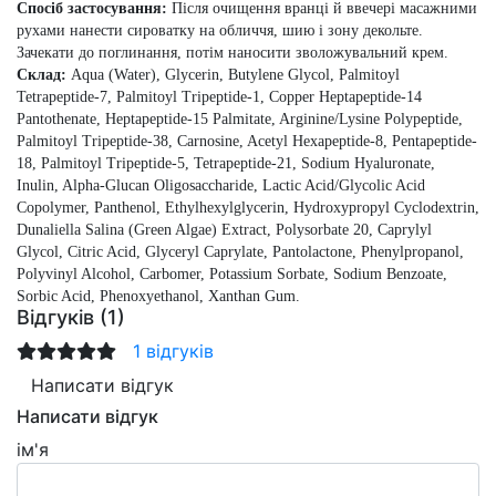
Спосіб застосування:
Після очищення вранці й ввечері масажними
рухами нанести сироватку на обличчя, шию і зону декольте.
Зачекати до поглинання, потім наносити зволожувальний крем.
Склад:
Aqua (Water), Glycerin, Butylene Glycol, Palmitoyl
Tetrapeptide-7, Palmitoyl Tripeptide-1, Copper Heptapeptide-14
Pantothenate, Heptapeptide-15 Palmitate, Arginine/Lysine Polypeptide,
Palmitoyl Tripeptide-38, Carnosine, Acetyl Hexapeptide-8, Pentapeptide-
18, Palmitoyl Tripeptide-5, Tetrapeptide-21, Sodium Hyaluronate,
Inulin, Alpha-Glucan Oligosaccharide, Lactic Acid/Glycolic Acid
Copolymer, Panthenol, Ethylhexylglycerin, Hydroxypropyl Cyclodextrin,
Dunaliella Salina (Green Algae) Extract, Polysorbate 20, Caprylyl
Glycol, Citric Acid, Glyceryl Caprylate, Pantolactone, Phenylpropanol,
Polyvinyl Alcohol, Carbomer, Potassium Sorbate, Sodium Benzoate,
Sorbic Acid, Phenoxyethanol, Xanthan Gum.
Відгуків (1)
1 відгуків
Написати відгук
Написати відгук
ім'я