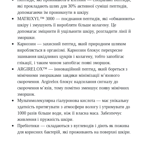
які прокладають шлях для 30% активної суміші пептидів,
допомагаючи їм проникнути в шкіру.
MATRIXYL™ 3000 — поєднання пептидів, які «обманюють»
шкіру і змушують її виробляти більше колагену. Це
допомагає зміцнити й ущільнити шкіру, розгладити лінії й
зморшки.
Карнозин — захисний пептид, який природним шляхом
виробляється в організмі. Карнозин блокує перехресне
зшивання шкідливих цукрів і колагену, тобто запобігає
глікації, і таким чином запобігає появі зморшок.
ARGIRELOX™ — інноваційний пептид, який бореться з
мімічними зморшками завдяки мінімізації м’язового
скорочення. Argirelox блокує надсилання сигналу до
скорочення м’язів, тому помітно зменшує появу мімічних
зморшок.
Мультимолекулярна гіалуронова кислота — має унікальну
здатність притягувати з атмосфери вологу і утримувати до
1000 разів більше води, ніж її власна маса. Забезпечує
живлення і пружність шкіри.
Пребіотики — складаються з вуглеводів і діють як пожива
для корисних бактерій, які проживають на поверхні шкіри.