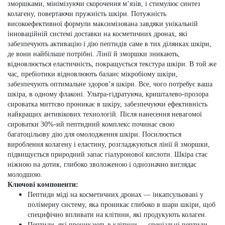
зморшками, мінімізуючи скорочення м’язів, і стимулює синтез
колагену, повертаючи пружність шкіри. Потужність
високоефективної формули максимізована завдяки унікальній
інноваційній системі доставки на косметичних дронах, які
забезпечують активацію і дію пептидів саме в тих ділянках шкіри,
де вони найбільше потрібні. Лінії й зморшки зникають,
відновлюється еластичність, покращується текстура шкіри. В той же
час, пребіотики відновлюють баланс мікробіому шкіри,
забезпечують оптимальне здоров’я шкіри. Все, чого потребує ваша
шкіра, в одному флаконі. Ультра-гідратуюча, кришталево-прозора
сироватка миттєво проникає в шкіру, забезпечуючи ефективність
найкращих антивікових технологій. Після нанесення невагомої
сироватки 30%-ий пептидний комплекс починає свою
багатоцільову дію для омолодження шкіри. Посилюється
вироблення колагену і еластину, розгладжуються лінії й зморшки,
підвищується природний запас гіалуронової кислоти. Шкіра стає
ніжною на дотик, глибоко зволоженою і однозначно виглядає
молодшою.
Ключові компоненти:
Пептиди міді на косметичних дронах — інкапсульовані у
полімерну систему, яка проникає глибоко в шари шкіри, щоб
специфічно впливати на клітини, які продукують колаген.
Пептиди, які проникають в клітини — спеціальні пептиди,