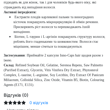
підходять як для жінок, так і для чоловіків будь-якого віку, які
страждають від випадіння волосся.
Активні інгредієнти:
Екстракти плодів карликової пальми та виноградних
кісточок покращують мікроциркуляцію й обмін речовин.
Прискорюють ріст волосся та перешкоджають їхній
випадінню.
Біотин, L-таурин і L-аргінін покращують структуру волосся,
роблять його гладенькими та шовковистим. Волосся стає
міцнішим, менше січеться та пошкоджуються.
Застосування
: Приймайте 2 капсули Inno-Caps hair щодня разом з
їжею.
Склад
: Refined Soybean Oil, Gelatine, Serenoa Repens, Saw Palmetto
(Purified Extract), Glycerin, Vitis Vinifera Dry Extract, Phytosterol
Complex, L-taurine, L-arginine, Soy Lecithin, Dry Extract Of Panicum
Miliaceum, Colloidal Silica, Zinc Oxide, Vitamin B5, Biotin, Colouring
Agents (E171, E131).
Відгуків (0)
0 відгуків