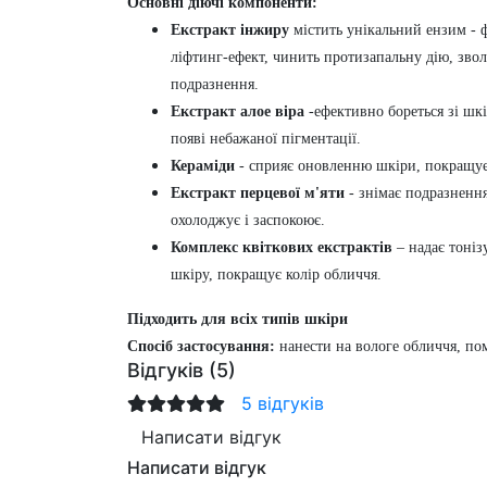
Основні діючі компоненти:
Екстракт інжиру
містить унікальний ензим - ф
ліфтинг-ефект, чинить протизапальну дію, звол
подразнення.
Екстракт алое віра
-ефективно бореться зі шк
появі небажаної пігментації.
Кераміди
- сприяє оновленню шкіри, покращує 
Екстракт перцевої м'яти
- знімає подразнення
охолоджує і заспокоює.
Комплекс квіткових екстрактів
– надає тоні
шкіру, покращує колір обличчя.
Підходить для всіх типів шкіри
Спосіб застосування:
нанести на вологе обличчя, по
Відгуків (5)
5 відгуків
Написати відгук
Написати відгук