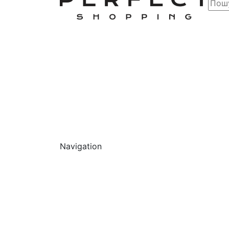
Navigation
Обличчя
Очищ
Г
О