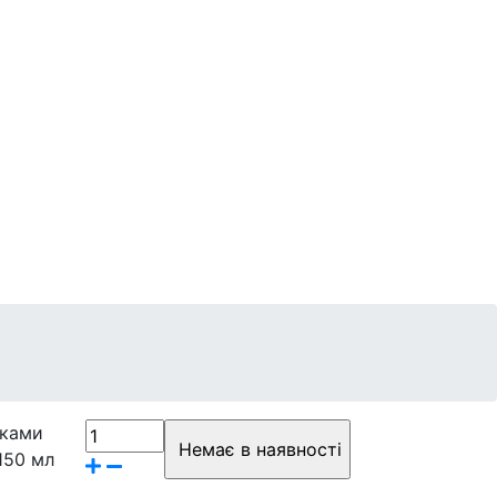
Контакти
Бренди
тками
 150 мл