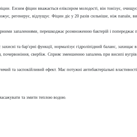
іцин. Ензим фіцин вважається еліксиром молодості, він тонізує, очищує,
ожує, регенерує, відлущує. Фіцин діє у 20 разів сильніше, ніж папаїн, 
ірними запаленнями, перешкоджає розмноженню бактерій і попереджає появ
захисні та бар'єрні функції, нормалізує гідроліпідний баланс, захищає
, почервоніння, свербіж. Сприяє зменшенню запалень при висипі вугрів,
зуючий та заспокійливий ефект. Має потужні антибактеріальні властивос
масажувати та змити теплою водою.