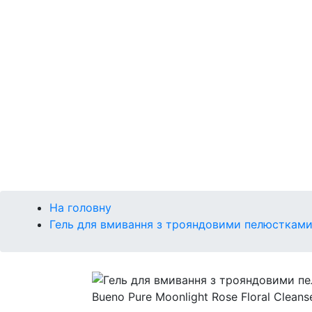
Р
Сонце
Губи
Макіяж
Кушон
Брова
Очі
Губи
Обличчя
На головну
Гель для вмивання з трояндовими пелюстками B