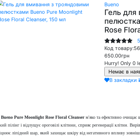
Bueno
Гель для
пелюстка
Rose Flor
5
Код товару:
56
650.00грн
Hurry!
Only 0 l
В закладки
д
Bueno Pure Moonlight Rose Floral Cleanser
м'яко та ефективно очищає ш
й пілінг і відлущує ороговілі клітини, сприяє регенерації клітин. Вир
цнює ліпідний шар, який захищає шкіру від негативного впливу зовнішн