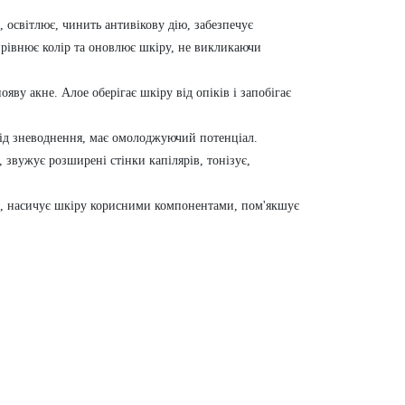
 освітлює, чинить антивікову дію, забезпечує
вирівнює колір та оновлює шкіру, не викликаючи
у акне. Алое оберігає шкіру від опіків і запобігає
 від зневоднення, має омолоджуючий потенціал.
 звужує розширені стінки капілярів, тонізує,
ті, насичує шкіру корисними компонентами, пом'якшує