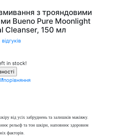
 вмивання з трояндовими
ми Bueno Pure Moonlight
al Cleanser, 150 мл
 відгуків
eft in stock!
порівняння
кіру від усіх забруднень та залишків макіяжу.
івнює рельєф та тон шкіри, наповнює здоровим
іх факторів.