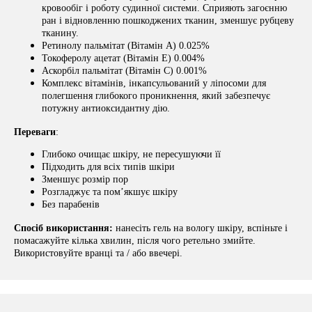
кровообіг і роботу судинної системи. Сприяють загоєнню
ран і відновленню пошкоджених тканин, зменшує рубцеву
тканину.
Ретинолу пальмітат (Вітамін A) 0.025%
Токоферолу ацетат (Вітамін E) 0.004%
Аскорбіл пальмітат (Вітамін C) 0.001%
Комплекс вітамінів, інкапсульований у ліпосоми для
полегшення глибокого проникнення, який забезпечує
потужну антиоксидантну дію.
Переваги
:
Глибоко очищає шкіру, не пересушуючи її
Підходить для всіх типів шкіри
Зменшує розмір пор
Розгладжує та пом’якшує шкіру
Без парабенів
Спосіб використання:
нанесіть гель на вологу шкіру, вспіньте і
помасажуйте кілька хвилин, після чого ретельно змийте.
Використовуйте вранці та / або ввечері.