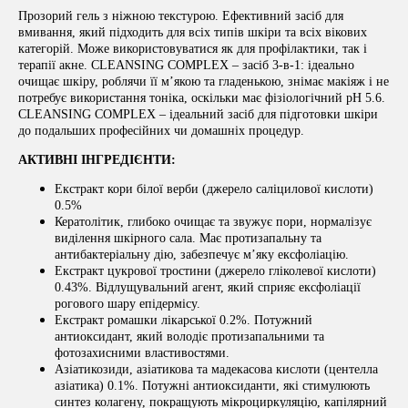
Прозорий гель з ніжною текстурою. Ефективний засіб для
вмивання, який підходить для всіх типів шкіри та всіх вікових
категорій. Може використовуватися як для профілактики, так і
терапії акне. CLEANSING COMPLEX – засіб 3-в-1: ідеально
очищає шкіру, роблячи її м’якою та гладенькою, знімає макіяж і не
потребує використання тоніка, оскільки має фізіологічний pH 5.6.
CLEANSING COMPLEX – ідеальний засіб для підготовки шкіри
до подальших професійних чи домашніх процедур.
АКТИВНІ ІНГРЕДІЄНТИ:
Екстракт кори білої верби (джерело саліцилової кислоти)
0.5%
Кератолітик, глибоко очищає та звужує пори, нормалізує
виділення шкірного сала. Має протизапальну та
антибактеріальну дію, забезпечує м’яку ексфоліацію.
Екстракт цукрової тростини (джерело гліколевої кислоти)
0.43%. Відлущувальний агент, який сприяє ексфоліації
рогового шару епідермісу.
Екстракт ромашки лікарської 0.2%. Потужний
антиоксидант, який володіє протизапальними та
фотозахисними властивостями.
Азіатикозиди, азіатикова та мадекасова кислоти (центелла
азіатика) 0.1%. Потужні антиоксиданти, які стимулюють
синтез колагену, покращують мікроциркуляцію, капілярний