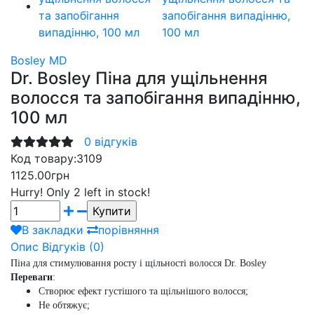
Bosley MD
Dr. Bosley Піна для ущільнення
волосся та запобігання випадінню,
100 мл
0 відгуків
Код товару:
3109
1125.00грн
Hurry!
Only 2 left in stock!
В закладки
порівняння
Опис
Відгуків (0)
Піна для стимулювання росту і щільності волосся Dr. Bosley
Переваги
:
Створює ефект густішого та щільнішого волосся;
Не обтяжує;