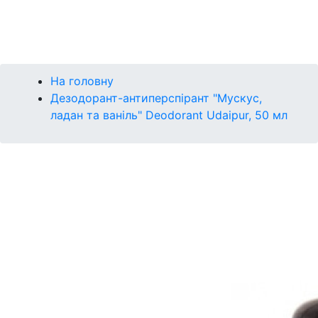
Контакти
Бренди
На головну
Дезодорант-антиперспірант "Мускус,
ладан та ваніль" Deodorant Udaipur, 50 мл