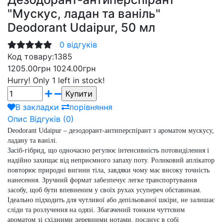
"Мускус, ладан та ваніль"
Deodorant Udaipur, 50 мл
0 відгуків
Код товару:
1385
1205.00грн
1024.00грн
Hurry!
Only 1 left in stock!
В закладки
порівняння
Опис
Відгуків (0)
Deodorant Udaipur – дезодорант-антиперспірант з ароматом мускусу,
ладану та ванілі.
Засіб-гібрид, що одночасно регулює інтенсивність потовиділення і
надійно захищає від неприємного запаху поту. Роликовий аплікатор
повторює природні вигини тіла, завдяки чому має високу точність
нанесення. Зручний формат забезпечує легке транспортування
засобу, щоб бути впевненим у своїх рухах усупереч обставинам.
Ідеально підходить для чутливої або депільованої шкіри, не залишає
сліди та розлучення на одязі.
Збагачений тонким чуттєвим
ароматом зі східними деревними нотами, поєднує в собі