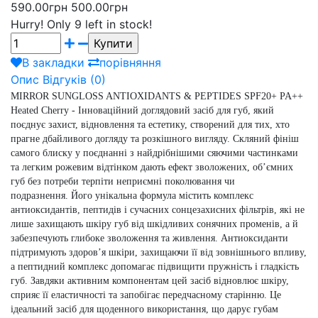
590.00грн
500.00грн
Hurry!
Only 9 left in stock!
В закладки
порівняння
Опис
Відгуків (0)
MIRROR SUNGLOSS ANTIOXIDANTS & PEPTIDES SPF20+ PA++
Heated Cherry -
Інноваційний доглядовий засіб для губ, який
поєднує захист, відновлення та естетику, створений для тих, хто
прагне дбайливого догляду та розкішного вигляду.
Скляний фініш
самого блиску у поєднанні з найдрібнішими сяючими частинками
та легким рожевим відтінком дають ефект зволожених, обʼємних
губ без потреби терпіти неприємні поколювання чи
подразнення.
Його унікальна формула містить комплекс
антиоксидантів, пептидів і сучасних сонцезахисних фільтрів, які не
лише захищають шкіру губ від шкідливих сонячних променів, а й
забезпечують глибоке зволоження та живлення.
Антиоксиданти
підтримують здоров’я шкіри, захищаючи її від зовнішнього впливу,
а пептидний комплекс допомагає підвищити пружність і гладкість
губ. Завдяки активним компонентам цей засіб відновлює шкіру,
сприяє її еластичності та запобігає передчасному старінню.
Це
ідеальний засіб для щоденного використання, що дарує губам