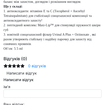
баланс між захистом, доглядом і розкішним виглядом.
Що у складі:
1. антиоксиданти: вітаміни Е та С (Tocopherol + Ascorbyl
Tetraisopalmitate) для стабілізації сонцезахисної композиції та
антиоксидантного захисту!
2. пептидний комплекс Maxi-Lip™ для стимуляції пружності шкіри
губ
3. новітній сонцезахисний фільтр Uvinul A Plus + Octinoxate , які
разом утворюють стабільну і надійну парочку для захисту від
сонячних променів.
Обʼєм: 5.5 ml
Відгуків (0)
0 відгуків
Написати відгук
Написати відгук
ім'я
Ваш відгук: