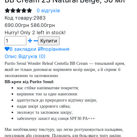
0 відгуків
Код товару:
2983
690.00грн
586.00грн
Hurry!
Only 2 left in stock!
В закладки
порівняння
Опис
Відгуків (0)
Purito Seoul Wonder Releaf Centella BB Cream
— тональний крем,
який не тільки допомагає вирівняти колір шкіри, а й сприяє її
зволоженню та заспокоєнню.
BB-крем від Purito Seoul:
має стійке напівматове покриття;
вирівнює тон за одне нанесення:
адаптується до природного відтінку шкіри;
надає шкірі здорового сяйва;
зволожує та заспокоює шкіру;
забезпечує захист від сонця SPF30 PA+++
Має необтяжливу текстуру, що легко розтушовується пальцями,
пензликом або спонжем. Підходить для будь-якого типу шкіри,