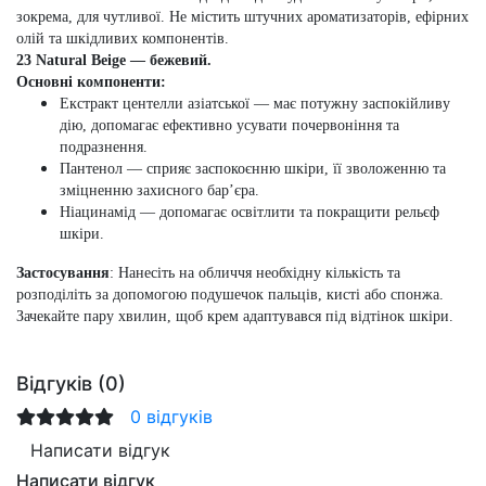
зокрема, для чутливої. Не містить штучних ароматизаторів, ефірних
олій та шкідливих компонентів.
23 Natural Beige
— бежевий.
Основні компоненти:
Екстракт центелли азіатської
— має потужну заспокійливу
дію, допомагає ефективно усувати почервоніння та
подразнення.
Пантенол
— сприяє заспокоєнню шкіри, її зволоженню та
зміцненню захисного бар’єра.
Ніацинамід
— допомагає освітлити та покращити рельєф
шкіри.
Застосування
:
Нанесіть на обличчя необхідну кількість та
розподіліть за допомогою подушечок пальців, кисті або спонжа.
Зачекайте пару хвилин, щоб крем адаптувався під відтінок шкіри.
Відгуків (0)
0 відгуків
Написати відгук
Написати відгук