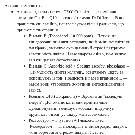
Активні компоненти:
Антиоксидантна система CEQ³ Complex – це к
омбінація
вітамінів
C + E + Q10
— серце формули Dr.Different. Вони
працюють синергійно, нейтралізуючи вільні радикали, що
прискорюють старіння.
Вітамін E (Tocopherol, 10 000 ppm) –
Потужний
ліпідорозчинний антиоксидант, який зміцнює клітинні
мембрани, зменшує оксидативний стрес і підтримує
еластичність шкіри. Надає здорове сяйво, пом’якшує
та захищає від фотостаріння.
Вітамін C (Ascorbic acid + Sodium ascorbyl phosphate) –
Стимулюють синтез колагену, освітлюють шкіру та
покращують її тон. Працюють в парі з вітаміном Е —
разом вони утворюють 8-кратний антиоксидантний
захист.
Коензим Q10 (Ubiquinone) –
Відомий як “молекула
енергії”. Допомагає клітинам ефективніше
функціонувати, зменшує зморшки, підтримує
пружність і насичує шкіру життєвою силою.
Ресвератрол + Глутатіон + Глюконолактон –
Резвератрол — антиоксидант із виноградної шкірки,
який бореться зі стресом шкіри. Глутатіон —