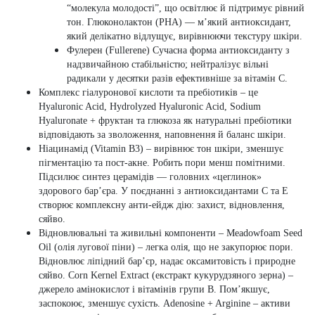
“молекула молодості”, що освітлює й підтримує рівний
тон. Глюконолактон (PHA) — м’який антиоксидант,
який делікатно відлущує, вирівнюючи текстуру шкіри.
Фулерен (Fullerene)
Сучасна форма антиоксиданту з
надзвичайною стабільністю; нейтралізує вільні
радикали у десятки разів ефективніше за вітамін C.
Комплекс гіалуронової кислоти та пребіотиків –
це
Hyaluronic Acid, Hydrolyzed Hyaluronic Acid, Sodium
Hyaluronate + фруктан та глюкоза як натуральні пребіотики
відповідають за зволоження, наповнення й баланс шкіри.
Ніацинамід (Vitamin B3) – в
ирівнює тон шкіри, зменшує
пігментацію та пост-акне. Робить пори менш помітними.
Підсилює синтез церамідів — головних «цеглинок»
здорового бар’єра. У поєднанні з антиоксидантами C та E
створює комплексну анти-ейдж дію: захист, відновлення,
сяйво.
Відновлювальні та живильні компоненти – Meadowfoam Seed
Oil (олія лугової піни) – л
егка олія, що не закупорює пори.
Відновлює ліпідний бар’єр, надає оксамитовість і природне
сяйво.
Corn Kernel Extract (екстракт кукурудзяного зерна) –
д
жерело амінокислот і вітамінів групи B. Пом’якшує,
заспокоює, зменшує сухість.
Adenosine + Arginine – а
ктиви