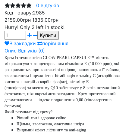
0 відгуків
Код товару:
2985
2159.00грн
1835.00грн
Hurry!
Only 2 left in stock!
В закладки
порівняння
Опис
Відгуків (0)
Крем із технологією
GLOW PEARL CAPSULE™
містить
мікрокапсули з концентрованим
вітаміном E (10 000 ppm)
, які
розкриваються при контакті зі шкірою, наповнюючи її сяйвом,
зволоженням і пружністю.
Комбінація
вітаміну C (аскорбінова
кислота + натрій аскорбіл фосфат)
,
вітаміну E
(токоферол)
та
коензиму Q10
забезпечує
у 8 разів потужніший
фотозахист
, ніж окремі антиоксиданти.
Крем протестований
дерматологами — індекс подразнення 0,00 (гіпоалергенна
формула).
Який результат від крему?
Рівний тон і здорове сяйво
Щільна, зволожена, еластична шкіра
Видимий ефект ліфтингу та anti-aging