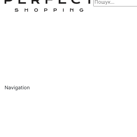
Navigation
🔥 АКЦІЇ 🔥
Новинки
Обличчя
Очищення