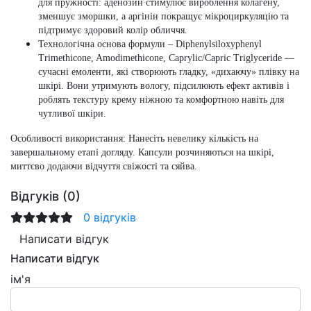
для пружності: аденозин стимулює вироблення колагену,
зменшує зморшки, а аргінін покращує мікроциркуляцію та
підтримує здоровий колір обличчя.
Технологічна основа формули – Diphenylsiloxyphenyl
Trimethicone, Amodimethicone, Caprylic/Capric Triglyceride
—
сучасні емоленти, які створюють гладку, «дихаючу» плівку на
шкірі. Вони утримують вологу, підсилюють ефект активів і
роблять текстуру крему ніжною та комфортною навіть для
чутливої шкіри.
Особливості використання:
Нанесіть невелику кількість на
завершальному етапі догляду. Капсули розчиняються на шкірі,
миттєво додаючи відчуття свіжості та сяйва.
Відгуків (0)
0 відгуків
Написати відгук
Написати відгук
ім'я